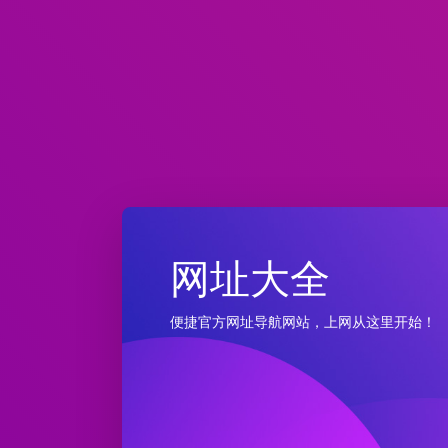
网址大全
便捷官方网址导航网站，上网从这里开始！