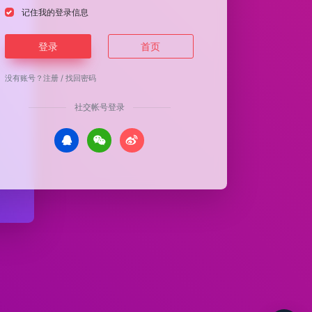
记住我的登录信息
登录
首页
没有账号？
注册
/
找回密码
社交帐号登录