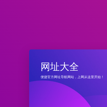
网址大全
便捷官方网址导航网站，上网从这里开始！