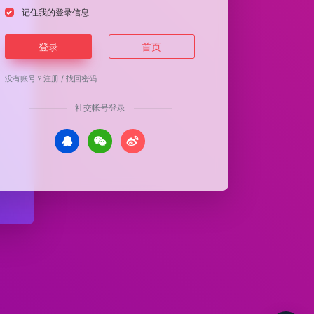
记住我的登录信息
登录
首页
没有账号？
注册
/
找回密码
社交帐号登录