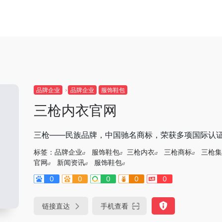
品牌企业
品牌企业
服饰鞋包
三枪内衣官网
三枪——民族品牌，中国驰名商标，荣获多项国际认
标签：
品牌企业
服饰鞋包
三枪内衣
三枪商标
三枪集
官网
新闻资讯
服饰鞋包
0
0
0
0
0
链接直达
手机查看