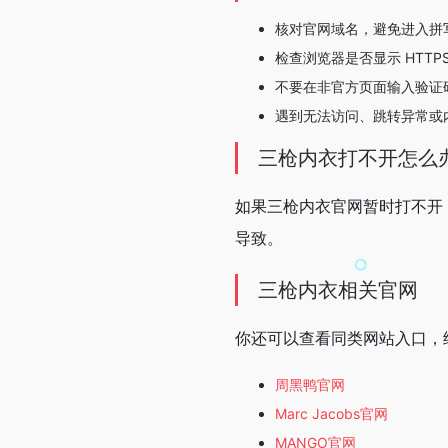
核对官网域名，避免进入拼
检查浏览器是否显示 HTTP
不要在非官方页面输入验证
遇到无法访问、跳转异常或
三枪内衣打不开怎么
如果三枪内衣官网暂时打不开
导致。
三枪内衣相关官网
你还可以查看同类网站入口，
周黑鸭官网
Marc Jacobs官网
MANGO官网