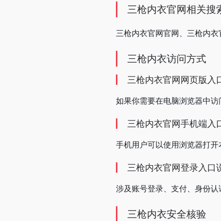
三枪内衣官网相关搜
三枪内衣官网官网、三枪内衣
三枪内衣访问方式
三枪内衣官网网页版入
如果你需要在电脑浏览器中访问三
三枪内衣官网手机端入
手机用户可以使用浏览器打开
三枪内衣官网登录入口
涉及账号登录、支付、身份认
三枪内衣安全核验