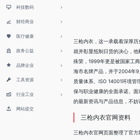
科技数码
财经商业
医疗健康
三枪内衣，这一承载着深厚历
政务公益
就并彰显抵制日货的决心，他
殊荣，1999年更是被国家
品牌企业
海市名牌产品，并于2004年
工具资源
质量体系、ISO 14001环
保与职业健康的全面承诺。面
行业工业
的最新资讯与产品信息，不妨
网站提交
三枪内衣官网资料
三枪内衣官网页面整理了官方