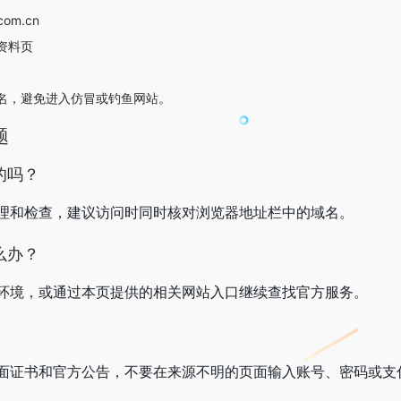
com.cn
资料页
名，避免进入仿冒或钓鱼网站。
题
的吗？
理和检查，建议访问时同时核对浏览器地址栏中的域名。
么办？
环境，或通过本页提供的相关网站入口继续查找官方服务。
面证书和官方公告，不要在来源不明的页面输入账号、密码或支