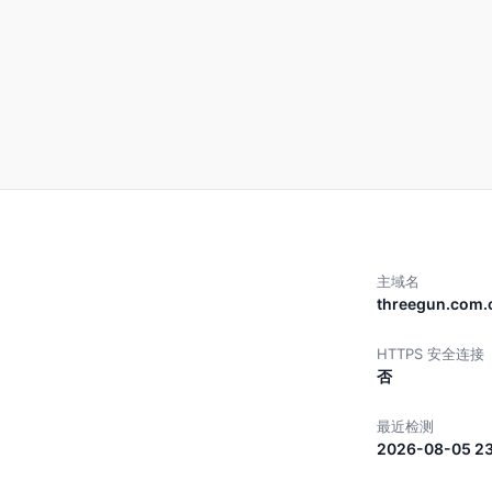
主域名
threegun.com.
HTTPS 安全连接
否
最近检测
2026-08-05 23