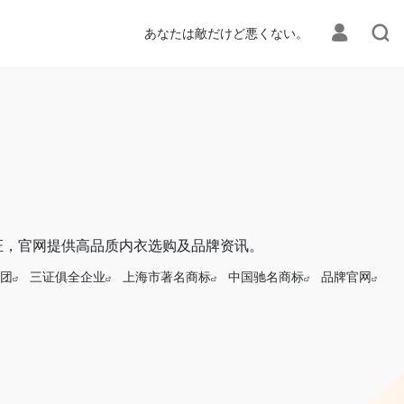
あなたは敵だけど悪くない。
证，官网提供高品质内衣选购及品牌资讯。
团
三证俱全企业
上海市著名商标
中国驰名商标
品牌官网