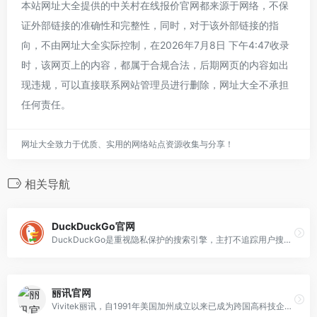
本站网址大全提供的中关村在线报价官网都来源于网络，不保
证外部链接的准确性和完整性，同时，对于该外部链接的指
向，不由网址大全实际控制，在2026年7月8日 下午4:47收录
时，该网页上的内容，都属于合规合法，后期网页的内容如出
现违规，可以直接联系网站管理员进行删除，网址大全不承担
任何责任。
网址大全致力于优质、实用的网络站点资源收集与分享！
相关导航
DuckDuckGo官网
DuckDuckGo是重视隐私保护的搜索引擎，主打不追踪用户搜索行为，并提供简洁的网页搜索体验。对于需要减少个性化追踪、查询英文资料或进行多搜索源对比的用户来说，是一个实用的补充入口。
丽讯官网
Vivitek丽讯，自1991年美国加州成立以来已成为跨国高科技企业，专注于投影与大屏幕显示技术，拥有多项全球领先技术并获TI等顶尖支持，官网提供详尽产品与技术资讯。