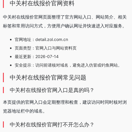
中关村在线报价官网资料
中关村在线报价官网页面整理了官方网站入口、网站简介、相关
标签和常用访问方式，方便用户确认网址并快速进入对应服务。
官网地址：
detail.zol.com.cn
页面类型：官网入口与网站资料页
最近更新：2026-07-14
安全提示：访问前请核对域名，避免进入仿冒或钓鱼网站。
中关村在线报价官网常见问题
中关村在线报价官网入口是真的吗？
本页提供的官网入口会定期整理和检查，建议访问时同时核对浏
览器地址栏中的域名。
中关村在线报价官网打不开怎么办？