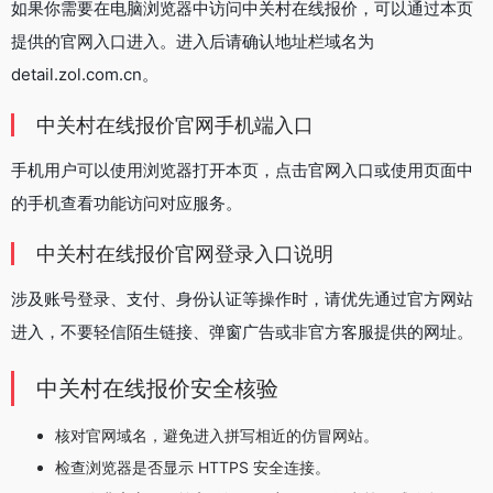
如果你需要在电脑浏览器中访问中关村在线报价，可以通过本页
提供的官网入口进入。进入后请确认地址栏域名为
detail.zol.com.cn。
中关村在线报价官网手机端入口
手机用户可以使用浏览器打开本页，点击官网入口或使用页面中
的手机查看功能访问对应服务。
中关村在线报价官网登录入口说明
涉及账号登录、支付、身份认证等操作时，请优先通过官方网站
进入，不要轻信陌生链接、弹窗广告或非官方客服提供的网址。
中关村在线报价安全核验
核对官网域名，避免进入拼写相近的仿冒网站。
检查浏览器是否显示 HTTPS 安全连接。