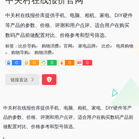
中关村在线报价库提供手机、电脑、相机、家电、DIY硬件
等产品的参数、价格、评测和用户点评。适合用户在购买
数码产品前做配置对比、价格参考和型号筛选。
标签：
比价导购
购物消费
官网
家电品牌
比价
电商购物
购物导购
购物消费
0
0
0
0
0
链接直达
中关村在线报价库提供手机、电脑、相机、家电、DIY硬件等产
品的参数、价格、评测和用户点评。适合用户在购买数码产品前
做配置对比、价格参考和型号筛选。