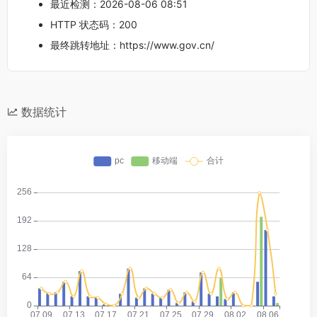
最近检测：2026-08-06 08:51
HTTP 状态码：200
最终跳转地址：https://www.gov.cn/
数据统计