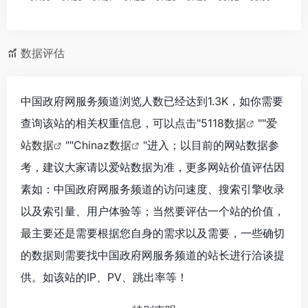
数据评估
中国政府网服务频道浏览人数已经达到1.3K，如你需要
查询该站的相关权重信息，可以点击"
5118数据
""
爱
站数据
""
Chinaz数据
"进入；以目前的网站数据参
考，建议大家请以爱站数据为准，更多网站价值评估因
素如：中国政府网服务频道的访问速度、搜索引擎收录
以及索引量、用户体验等；当然要评估一个站的价值，
最主要还是需要根据您自身的需求以及需要，一些确切
的数据则需要找中国政府网服务频道的站长进行洽谈提
供。如该站的IP、PV、跳出率等！