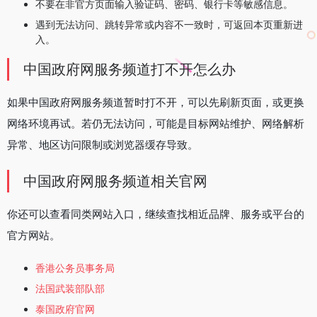
不要在非官方页面输入验证码、密码、银行卡等敏感信息。
遇到无法访问、跳转异常或内容不一致时，可返回本页重新进
入。
中国政府网服务频道打不开怎么办
如果中国政府网服务频道暂时打不开，可以先刷新页面，或更换
网络环境再试。若仍无法访问，可能是目标网站维护、网络解析
异常、地区访问限制或浏览器缓存导致。
中国政府网服务频道相关官网
你还可以查看同类网站入口，继续查找相近品牌、服务或平台的
官方网站。
香港公务员事务局
法国武装部队部
泰国政府官网