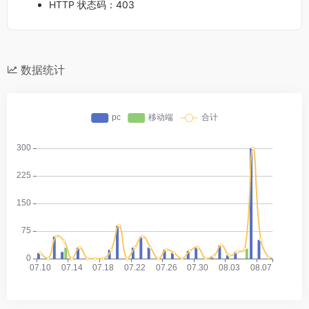
HTTP 状态码：403
数据统计