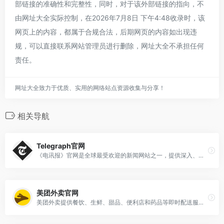
部链接的准确性和完整性，同时，对于该外部链接的指向，不
由网址大全实际控制，在2026年7月8日 下午4:48收录时，该
网页上的内容，都属于合规合法，后期网页的内容如出现违
规，可以直接联系网站管理员进行删除，网址大全不承担任何
责任。
网址大全致力于优质、实用的网络站点资源收集与分享！
相关导航
Telegraph官网
《电讯报》官网是全球最受欢迎的新闻网站之一，提供深入、客观、权威的新闻报道和深度分析，涵盖政治、商业、体育、文化、科技、娱乐等各个领域的内容。
美团外卖官网
美团外卖提供餐饮、生鲜、甜品、便利店和药品等即时配送服务，覆盖城市生活中的高频消费需求。用户可以查看附近商家、优惠活动、配送时间和订单状态，适合日常点餐和临时采购。