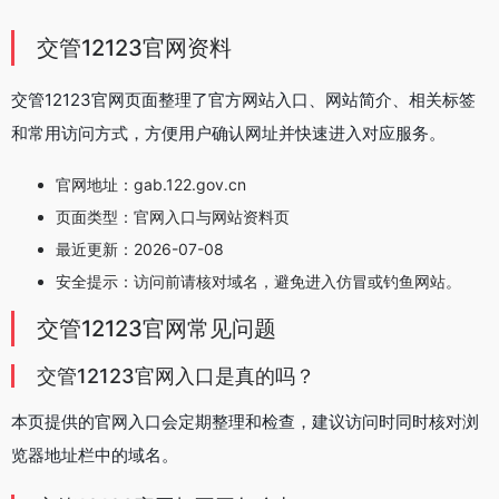
交管12123官网资料
交管12123官网页面整理了官方网站入口、网站简介、相关标签
和常用访问方式，方便用户确认网址并快速进入对应服务。
官网地址：
gab.122.gov.cn
页面类型：官网入口与网站资料页
最近更新：2026-07-08
安全提示：访问前请核对域名，避免进入仿冒或钓鱼网站。
交管12123官网常见问题
交管12123官网入口是真的吗？
本页提供的官网入口会定期整理和检查，建议访问时同时核对浏
览器地址栏中的域名。