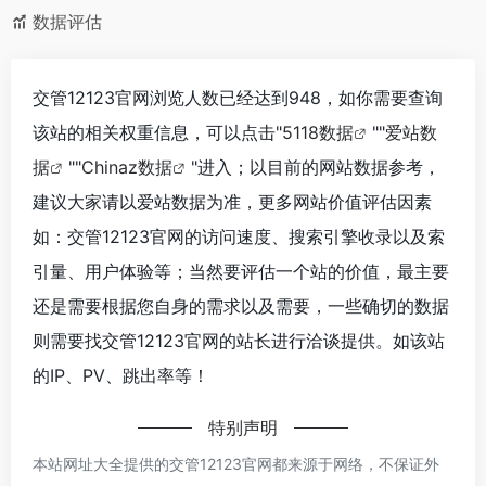
数据评估
交管12123官网浏览人数已经达到948，如你需要查询
该站的相关权重信息，可以点击"
5118数据
""
爱站数
据
""
Chinaz数据
"进入；以目前的网站数据参考，
建议大家请以爱站数据为准，更多网站价值评估因素
如：交管12123官网的访问速度、搜索引擎收录以及索
引量、用户体验等；当然要评估一个站的价值，最主要
还是需要根据您自身的需求以及需要，一些确切的数据
则需要找交管12123官网的站长进行洽谈提供。如该站
的IP、PV、跳出率等！
特别声明
本站网址大全提供的交管12123官网都来源于网络，不保证外