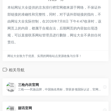
本站网址大全提供的京东排行榜官网都来源于网络，不保证外
部链接的准确性和完整性，同时，对于该外部链接的指向，不
由网址大全实际控制，在2026年7月8日 下午4:47收录时，该
网页上的内容，都属于合规合法，后期网页的内容如出现违
规，可以直接联系网站管理员进行删除，网址大全不承担任何
责任。
网址大全致力于优质、实用的网络站点资源收集与分享！
相关导航
三枪内衣官网
三枪——民族品牌，中国驰名商标，荣获多项国际认证，官网提供高品质内衣选购及品牌资讯。
丽讯官网