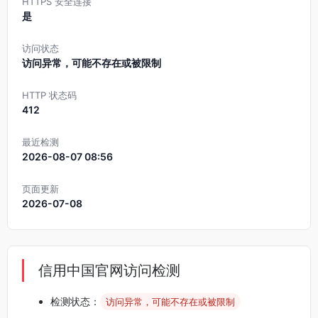
HTTPS 安全连接
是
访问状态
访问异常，可能不存在或被限制
HTTP 状态码
412
最近检测
2026-08-07 08:56
页面更新
2026-07-08
信用中国官网访问检测
检测状态：
访问异常，可能不存在或被限制