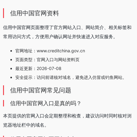
信用中国官网资料
信用中国官网页面整理了官方网站入口、网站简介、相关标签和
常用访问方式，方便用户确认网址并快速进入对应服务。
官网地址：
www.creditchina.gov.cn
页面类型：官网入口与网站资料页
最近更新：2026-07-08
安全提示：访问前请核对域名，避免进入仿冒或钓鱼网站。
信用中国官网常见问题
信用中国官网入口是真的吗？
本页提供的官网入口会定期整理和检查，建议访问时同时核对浏
览器地址栏中的域名。