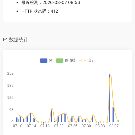
最近检测：2026-08-07 08:56
HTTP 状态码：412
数据统计