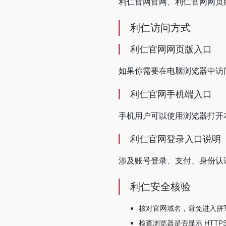
利仁官网官网、利仁官网网页
利仁访问方式
利仁官网网页版入口
如果你需要在电脑浏览器中访问利
利仁官网手机端入口
手机用户可以使用浏览器打开
利仁官网登录入口说明
涉及账号登录、支付、身份认
利仁安全核验
核对官网域名，避免进入拼
检查浏览器是否显示 HTTP