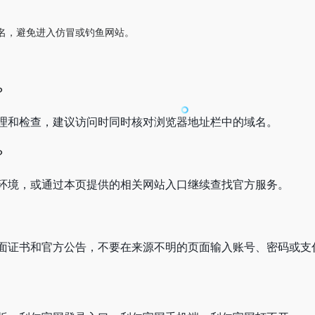
名，避免进入仿冒或钓鱼网站。
？
理和检查，建议访问时同时核对浏览器地址栏中的域名。
？
环境，或通过本页提供的相关网站入口继续查找官方服务。
面证书和官方公告，不要在来源不明的页面输入账号、密码或支