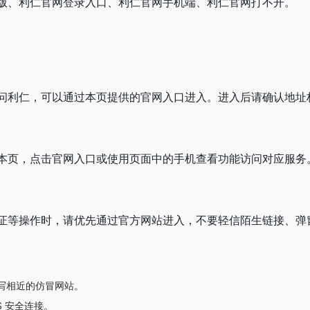
版、利仁官网登录入口、利仁官网手机端、利仁官网打不开。
仁，可以通过本页提供的官网入口进入。进入后请确认地址栏域名为 w
本页，点击官网入口或使用页面中的手机查看功能访问对应服务
证等操作时，请优先通过官方网站进入，不要轻信陌生链接、弹
写相近的仿冒网站。
S 安全连接。