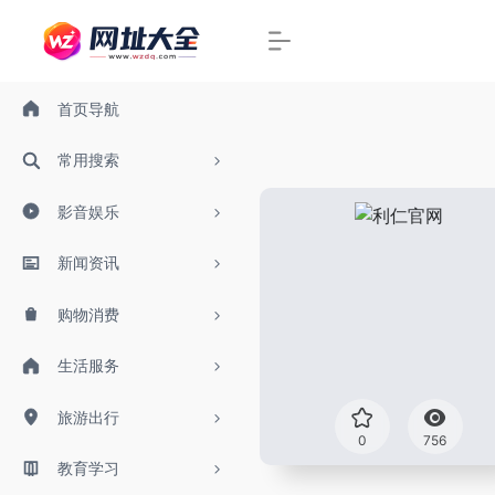
首页导航
常用搜索
影音娱乐
新闻资讯
购物消费
生活服务
旅游出行
0
756
教育学习