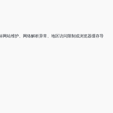
标网站维护、网络解析异常、地区访问限制或浏览器缓存导