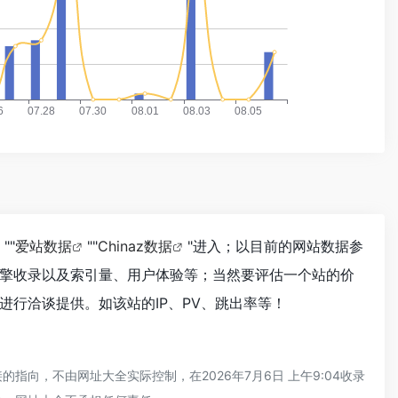
""
爱站数据
""
Chinaz数据
"进入；以目前的网站数据参
擎收录以及索引量、用户体验等；当然要评估一个站的价
行洽谈提供。如该站的IP、PV、跳出率等！
向，不由网址大全实际控制，在2026年7月6日 上午9:04收录