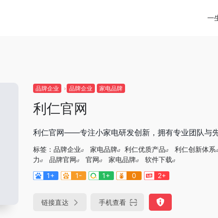
一
品牌企业
品牌企业
家电品牌
利仁官网
利仁官网——专注小家电研发创新，拥有专业团队与
标签：
品牌企业
家电品牌
利仁优质产品
利仁创新体系
力
品牌官网
官网
家电品牌
软件下载
1+
1-
1+
0
2+
链接直达
手机查看