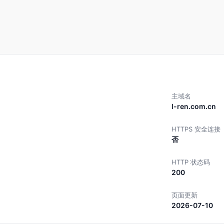
主域名
l-ren.com.cn
HTTPS 安全连接
否
HTTP 状态码
200
页面更新
2026-07-10