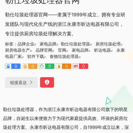
勒仕垃圾处理器官网——隶属于1999年成立、拥有专业研
发团队与现代化生产线的浙江永康市昕达电器有限公司，
专注提供厨房垃圾处理解决方案。
标签：
品牌企业
家电品牌
勒仕垃圾处理器
厨房垃圾处理
厨房电器生产
品牌官网
官网
家电品牌
昕达电器
永康
电器厂家
软件下载
食物垃圾处理器
0
0
0
0
0
链接直达
勒仕垃圾处理器，作为浙江永康市昕达电器有限公司旗下的明星
品牌，自诞生以来便致力于为现代家庭提供高效、环保的厨房垃
圾处理方案。永康市昕达电器有限公司，自1999年成立以来，深