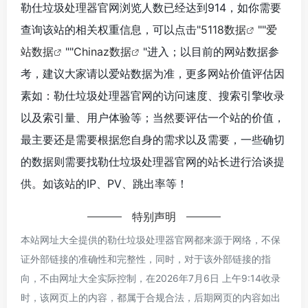
勒仕垃圾处理器官网浏览人数已经达到914，如你需要
查询该站的相关权重信息，可以点击"
5118数据
""
爱
站数据
""
Chinaz数据
"进入；以目前的网站数据参
考，建议大家请以爱站数据为准，更多网站价值评估因
素如：勒仕垃圾处理器官网的访问速度、搜索引擎收录
以及索引量、用户体验等；当然要评估一个站的价值，
最主要还是需要根据您自身的需求以及需要，一些确切
的数据则需要找勒仕垃圾处理器官网的站长进行洽谈提
供。如该站的IP、PV、跳出率等！
特别声明
本站网址大全提供的勒仕垃圾处理器官网都来源于网络，不保
证外部链接的准确性和完整性，同时，对于该外部链接的指
向，不由网址大全实际控制，在2026年7月6日 上午9:14收录
时，该网页上的内容，都属于合规合法，后期网页的内容如出