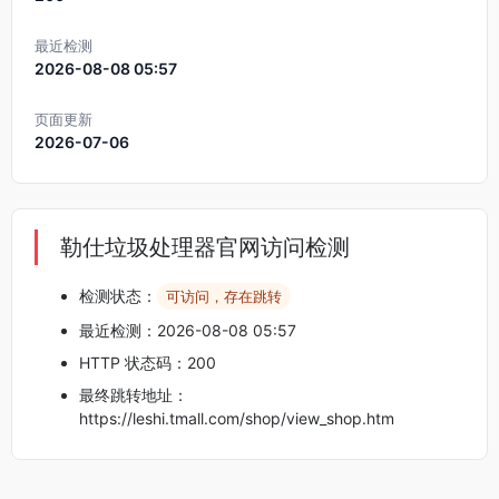
最近检测
2026-08-08 05:57
页面更新
2026-07-06
勒仕垃圾处理器官网访问检测
检测状态：
可访问，存在跳转
最近检测：2026-08-08 05:57
HTTP 状态码：200
最终跳转地址：
https://leshi.tmall.com/shop/view_shop.htm