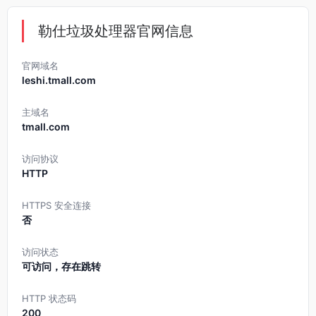
勒仕垃圾处理器官网信息
官网域名
leshi.tmall.com
主域名
tmall.com
访问协议
HTTP
HTTPS 安全连接
否
访问状态
可访问，存在跳转
HTTP 状态码
200