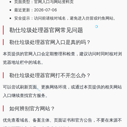
页面类型：官网入口与网站资料页
最近更新：2026-07-06
安全提示：访问前请核对域名，避免进入仿冒或钓鱼网站。
勒仕垃圾处理器官网常见问题
勒仕垃圾处理器官网入口是真的吗？
本页提供的官网入口会定期整理和检查，建议访问时同时核对浏
览器地址栏中的域名。
勒仕垃圾处理器官网打不开怎么办？
可以尝试刷新页面、更换网络环境，或通过本页提供的相关网站
入口继续查找官方服务。
如何辨别官方网站？
优先查看域名、备案主体、页面证书和官方公告，不要在来源不