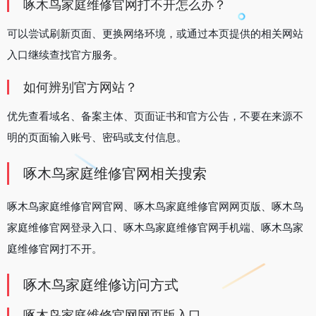
啄木鸟家庭维修官网打不开怎么办？
可以尝试刷新页面、更换网络环境，或通过本页提供的相关网站
入口继续查找官方服务。
如何辨别官方网站？
优先查看域名、备案主体、页面证书和官方公告，不要在来源不
明的页面输入账号、密码或支付信息。
啄木鸟家庭维修官网相关搜索
啄木鸟家庭维修官网官网、啄木鸟家庭维修官网网页版、啄木鸟
家庭维修官网登录入口、啄木鸟家庭维修官网手机端、啄木鸟家
庭维修官网打不开。
啄木鸟家庭维修访问方式
啄木鸟家庭维修官网网页版入口