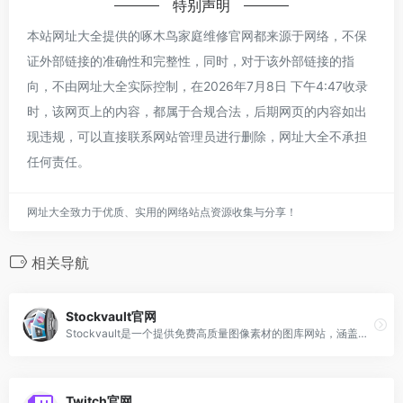
特别声明
本站网址大全提供的啄木鸟家庭维修官网都来源于网络，不保
证外部链接的准确性和完整性，同时，对于该外部链接的指
向，不由网址大全实际控制，在2026年7月8日 下午4:47收录
时，该网页上的内容，都属于合规合法，后期网页的内容如出
现违规，可以直接联系网站管理员进行删除，网址大全不承担
任何责任。
网址大全致力于优质、实用的网络站点资源收集与分享！
相关导航
Stockvault官网
Stockvault是一个提供免费高质量图像素材的图库网站，涵盖自然、城市、人物等各类图片，并配备图片编辑、搜索和分享工具，旨在为用户收集和存档高清晰照片供免费下载。
Twitch官网