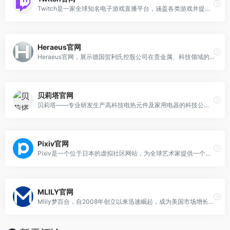
Twitch是一家全球知名电子游戏直播平台，涵盖各类游戏并提供优质观看体验，是游戏爱好者的首选。
Heraeus官网
Heraeus官网，展示德国贺利氏控股公司在贵金属、科技领域的全球领先实力，提供传感器、医用产品等多元化业务信息。
贝莉塔官网
贝莉塔——专业研发生产高科技电热元件及家用电器的科技公司，主打贝莉塔、日暖牌高效绿色电采暖锅炉，畅销全国，官网提供产品详情与服务支持。
Pixiv官网
Pixiv是一个位于日本的虚拟社区网站，为全球艺术家提供一个展示和分享他们的插图、漫画和小说等艺术作品的平台，并通过各种功能形成了独特的社交网络。
MLILY官网
Mlily梦百合，自2008年创立以来迅速崛起，成为美国市场增长最快的床垫品牌之一，并由上海金睡莲家居科技有限公司专业运营其官网，提供全球首创智能床垫等高品质太空记忆绵产品。