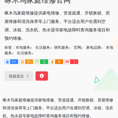
啄木鸟家庭维修提供家电维修、管道疏通、开锁换锁、房
屋维修和清洗保养等上门服务。平台适合用户在遇到空
调、冰箱、洗衣机、热水器等家电故障时查询服务项目和
预约维修。
标签：
本地服务
生活服务
便民服务
官网
家电品牌
本地
服务
生活服务
1+
1-
2
0
1
链接直达
啄木鸟家庭维修提供家电维修、管道疏通、开锁换锁、房屋维修
和清洗保养等上门服务。平台适合用户在遇到空调、冰箱、洗衣
机、热水器等家电故障时查询服务项目和预约维修。