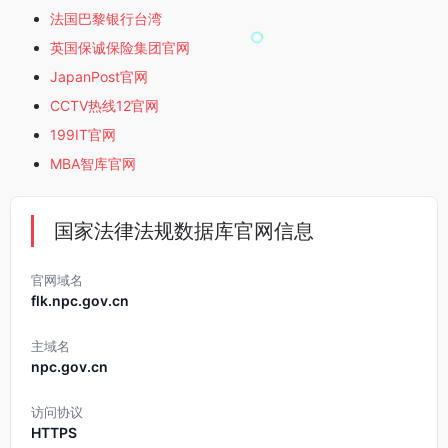
法国巴黎银行台湾
英国保诚保险集团官网
JapanPost官网
CCTV热线12官网
199IT官网
MBA智库官网
国家法律法规数据库官网信息
官网域名
flk.npc.gov.cn
主域名
npc.gov.cn
访问协议
HTTPS