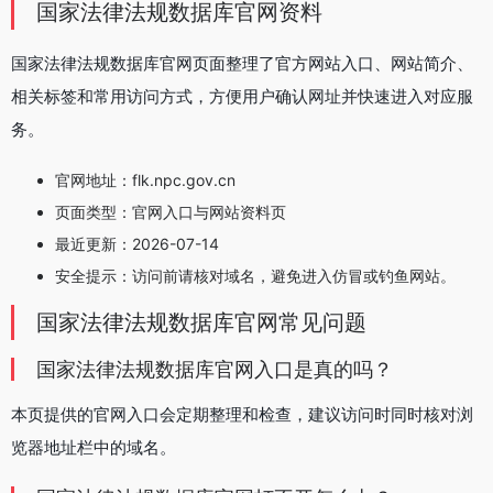
国家法律法规数据库官网资料
国家法律法规数据库官网页面整理了官方网站入口、网站简介、
相关标签和常用访问方式，方便用户确认网址并快速进入对应服
务。
官网地址：
flk.npc.gov.cn
页面类型：官网入口与网站资料页
最近更新：2026-07-14
安全提示：访问前请核对域名，避免进入仿冒或钓鱼网站。
国家法律法规数据库官网常见问题
国家法律法规数据库官网入口是真的吗？
本页提供的官网入口会定期整理和检查，建议访问时同时核对浏
览器地址栏中的域名。