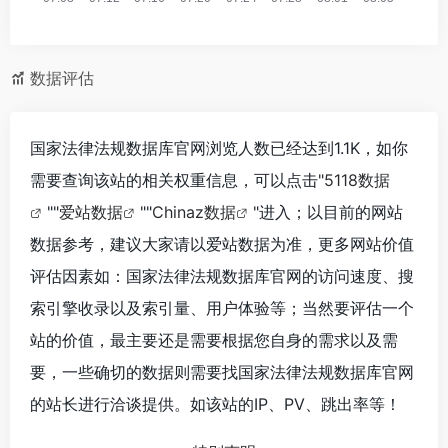
数据评估
国家法律法规数据库官网浏览人数已经达到1.1K，如你
需要查询该站的相关权重信息，可以点击"
5118数据
""
爱站数据
""
Chinaz数据
"进入；以目前的网站
数据参考，建议大家请以爱站数据为准，更多网站价值
评估因素如：国家法律法规数据库官网的访问速度、搜
索引擎收录以及索引量、用户体验等；当然要评估一个
站的价值，最主要还是需要根据您自身的需求以及需
要，一些确切的数据则需要找国家法律法规数据库官网
的站长进行洽谈提供。如该站的IP、PV、跳出率等！