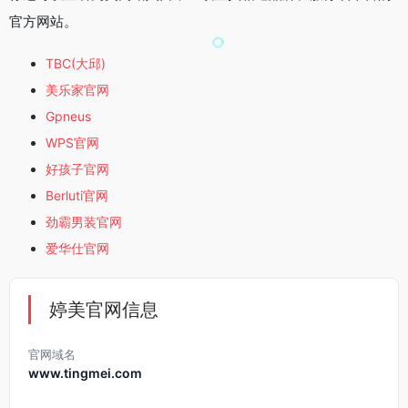
官方网站。
TBC(大邱)
美乐家官网
Gpneus
WPS官网
好孩子官网
Berluti官网
劲霸男装官网
爱华仕官网
婷美官网信息
官网域名
www.tingmei.com