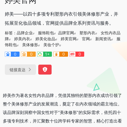
婷美——以四十多项专利塑形内衣引领美体修形产业，并
拓展至化妆品领域，官网提供品牌全系列资讯与服务。
标签：
品牌企业
服饰鞋包
品牌官网
塑形内衣
女性内衣品
牌
婷美内衣
婷美化妆品
婷美官网
官网
新闻资讯
服
饰鞋包
美体修形
美妆个护
0
0
1+
0
0
链接直达
婷美作为著名女性内衣品牌，凭借其独特的塑形内衣成功引领了
整个美体修形产业的发展潮流，奠定了在内衣领域的霸主地位。
该品牌深刻洞察中国女性对于“美体修形”的实际需求，依托四十
多项专利技术，并汇聚数十位跨学科专家的智慧，精心打造出看