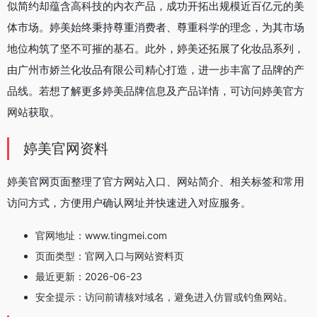
似简约却蕴含高科技的内衣产品，成功开拓出规模近百亿元的美
体市场。婷美始终秉持尊重消费者、尊重科学的理念，为其市场
地位构筑了坚不可摧的基石。此外，婷美还拓展了化妆品系列，
由广州市娇兰化妆品有限公司精心打造，进一步丰富了品牌的产
品线。若想了解更多婷美品牌信息及产品详情，可访问婷美官方
网站获取。
婷美官网资料
婷美官网页面整理了官方网站入口、网站简介、相关标签和常用
访问方式，方便用户确认网址并快速进入对应服务。
官网地址：
www.tingmei.com
页面类型：官网入口与网站资料页
最近更新：2026-06-23
安全提示：访问前请核对域名，避免进入仿冒或钓鱼网站。