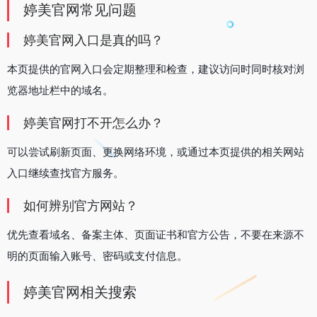
婷美官网常见问题
婷美官网入口是真的吗？
本页提供的官网入口会定期整理和检查，建议访问时同时核对浏
览器地址栏中的域名。
婷美官网打不开怎么办？
可以尝试刷新页面、更换网络环境，或通过本页提供的相关网站
入口继续查找官方服务。
如何辨别官方网站？
优先查看域名、备案主体、页面证书和官方公告，不要在来源不
明的页面输入账号、密码或支付信息。
婷美官网相关搜索