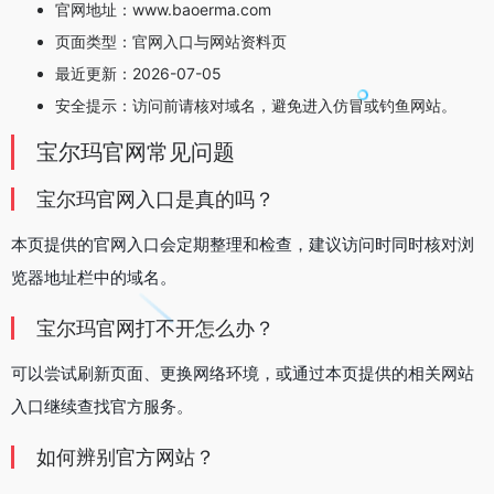
官网地址：
www.baoerma.com
页面类型：官网入口与网站资料页
最近更新：2026-07-05
安全提示：访问前请核对域名，避免进入仿冒或钓鱼网站。
宝尔玛官网常见问题
宝尔玛官网入口是真的吗？
本页提供的官网入口会定期整理和检查，建议访问时同时核对浏
览器地址栏中的域名。
宝尔玛官网打不开怎么办？
可以尝试刷新页面、更换网络环境，或通过本页提供的相关网站
入口继续查找官方服务。
如何辨别官方网站？