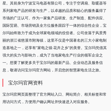
星。其前身为宁波宝马电器有限公司，专注于空调扇、取暖器等
系列家电产品的研发与生产，以卓越的品质和贴心的服务赢得了
市场的广泛认可。作为一家集产品研发、生产制造、配件供应、
国际贸易、市场营销及全方位服务跟踪于一体的综合性企业，宝
尔玛始终致力于成为全球家电领域的佼佼者。公司坐落于风景秀
丽的浙江省慈溪市附海镇，这里不仅是中国著名的三大小家电制
造基地之一，还享有“家电之镇·花卉之乡”的美誉。宝尔玛凭借其
强大的实力与影响力，成为了当地家电生产行业的领军企业之
一。想要了解更多关于宝尔玛的最新产品、企业动态及服务信
息，敬请访问宝尔玛官方网站，开启您的智慧家电生活之旅。
宝尔玛官网资料
宝尔玛官网页面整理了官方网站入口、网站简介、相关标签和常
用访问方式，方便用户确认网址并快速进入对应服务。