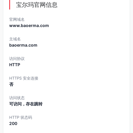
宝尔玛官网信息
官网域名
www.baoerma.com
主域名
baoerma.com
访问协议
HTTP
HTTPS 安全连接
否
访问状态
可访问，存在跳转
HTTP 状态码
200