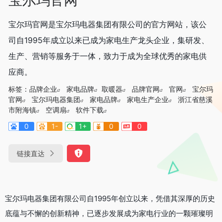
宝尔玛官网是宝尔玛电器集团有限公司的官方网站，该公
司自1995年成立以来已成为家电生产龙头企业，集研发、
生产、营销等服务于一体，致力于成为全球优秀的家电供
应商。
标签：
品牌企业
家电品牌
取暖器
品牌官网
官网
宝尔玛
官网
宝尔玛电器集团
家电品牌
家电生产企业
浙江省慈溪
市附海镇
空调扇
软件下载
0
1-
1+
0
0
链接直达
宝尔玛电器集团有限公司自1995年创立以来，凭借其深厚的历史
底蕴与不懈的创新精神，已逐步发展成为家电行业的一颗璀璨明