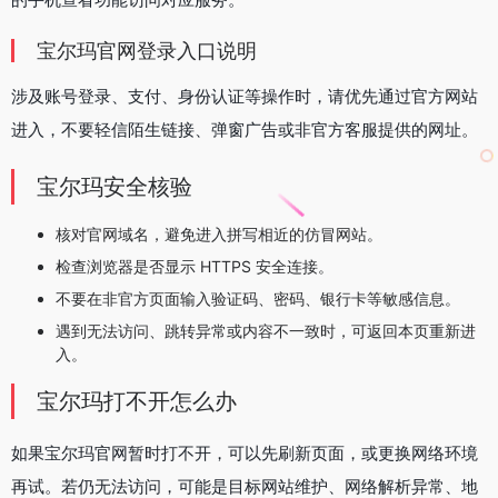
宝尔玛官网登录入口说明
涉及账号登录、支付、身份认证等操作时，请优先通过官方网站
进入，不要轻信陌生链接、弹窗广告或非官方客服提供的网址。
宝尔玛安全核验
核对官网域名，避免进入拼写相近的仿冒网站。
检查浏览器是否显示 HTTPS 安全连接。
不要在非官方页面输入验证码、密码、银行卡等敏感信息。
遇到无法访问、跳转异常或内容不一致时，可返回本页重新进
入。
宝尔玛打不开怎么办
如果宝尔玛官网暂时打不开，可以先刷新页面，或更换网络环境
再试。若仍无法访问，可能是目标网站维护、网络解析异常、地