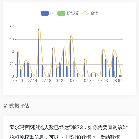
数据评估
宝尔玛官网浏览人数已经达到873，如你需要查询该站
的相关权重信息，可以点击"
5118数据
""
爱站数据