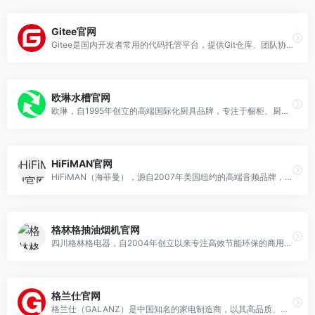
Gitee官网
Gitee是国内开发者常用的代码托管平台，提供Git仓库、团队协作、代码审查、项目管理和DevOps相关服务。它适合中文开发团队、企业项目和开源社区使用，访问速度与本地化服务较友好。
欧琳水槽官网
欧琳，自1995年创立的高端国际化厨具品牌，专注于橱柜、厨电及水槽设计生产，融合欧洲工艺精髓，官网提供优质产品与服务详情。
HiFiMAN官网
HiFiMAN（海菲曼），源自2007年美国纽约的高端音频品牌，现总部设于中国天津，专注高品质耳机与便携式播放器研发制造，官网提供全面产品信息与服务支持。
格林格抽油烟机官网
四川格林格电器，自2004年创立以来专注高效节能环保的商用与家用抽油烟机、燃气灶等高档厨房电器研发生产，官网提供产品详情与服务支持。
格兰仕官网
格兰仕（GALANZ）是中国知名的家电制造商，以其高品质、创新技术和多样化产品线在国内外市场上备受认可。