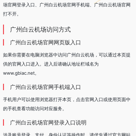
场官网登录入口、广州白云机场官网手机端、广州白云机场官网
打不开。
广州白云机场访问方式
广州白云机场官网网页版入口
如果你需要在电脑浏览器中访问广州白云机场，可以通过本页提
供的官网入口进入。进入后请确认地址栏域名为
www.gbiac.net。
广州白云机场官网手机端入口
手机用户可以使用浏览器打开本页，点击官网入口或使用页面中
的手机查看功能访问对应服务。
广州白云机场官网登录入口说明
涉及账号登录、支付、身份认证等操作时，请优先通过官方网站