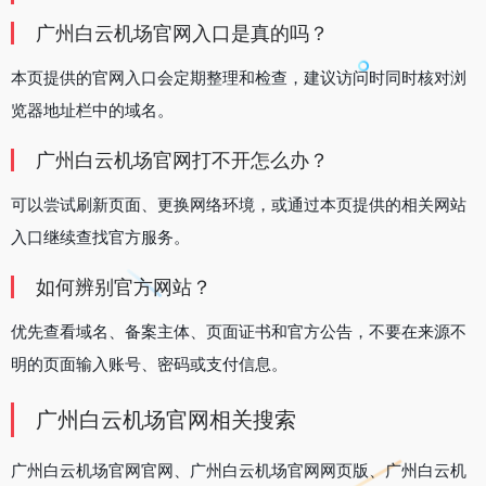
广州白云机场官网入口是真的吗？
本页提供的官网入口会定期整理和检查，建议访问时同时核对浏
览器地址栏中的域名。
广州白云机场官网打不开怎么办？
可以尝试刷新页面、更换网络环境，或通过本页提供的相关网站
入口继续查找官方服务。
如何辨别官方网站？
优先查看域名、备案主体、页面证书和官方公告，不要在来源不
明的页面输入账号、密码或支付信息。
广州白云机场官网相关搜索
广州白云机场官网官网、广州白云机场官网网页版、广州白云机