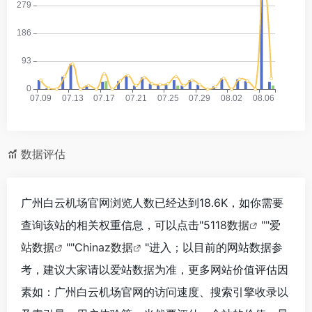
数据评估
广州白云机场官网浏览人数已经达到18.6K，如你需要
查询该站的相关权重信息，可以点击"
5118数据
""
爱
站数据
""
Chinaz数据
"进入；以目前的网站数据参
考，建议大家请以爱站数据为准，更多网站价值评估因
素如：广州白云机场官网的访问速度、搜索引擎收录以