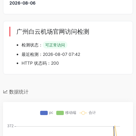
2026-08-06
广州白云机场官网访问检测
检测状态：
可正常访问
最近检测：2026-08-07 07:42
HTTP 状态码：200
数据统计