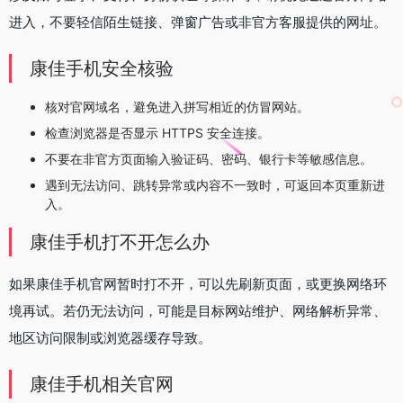
进入，不要轻信陌生链接、弹窗广告或非官方客服提供的网址。
康佳手机安全核验
核对官网域名，避免进入拼写相近的仿冒网站。
检查浏览器是否显示 HTTPS 安全连接。
不要在非官方页面输入验证码、密码、银行卡等敏感信息。
遇到无法访问、跳转异常或内容不一致时，可返回本页重新进
入。
康佳手机打不开怎么办
如果康佳手机官网暂时打不开，可以先刷新页面，或更换网络环
境再试。若仍无法访问，可能是目标网站维护、网络解析异常、
地区访问限制或浏览器缓存导致。
康佳手机相关官网