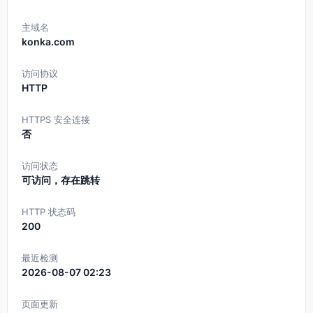
主域名
konka.com
访问协议
HTTP
HTTPS 安全连接
否
访问状态
可访问，存在跳转
HTTP 状态码
200
最近检测
2026-08-07 02:23
页面更新