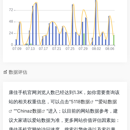
数据评估
康佳手机官网浏览人数已经达到1.3K，如你需要查询该
站的相关权重信息，可以点击"
5118数据
""
爱站数据
""
Chinaz数据
"进入；以目前的网站数据参考，建
议大家请以爱站数据为准，更多网站价值评估因素如：
康佳手机官网的访问速度、搜索引擎收录以及索引量、