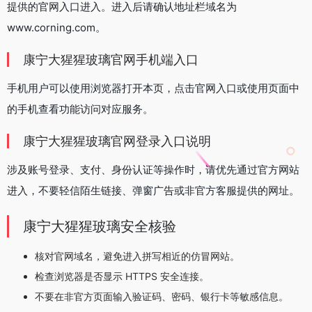
提供的官网入口进入。进入后请确认地址栏域名为
www.corning.com。
康宁大猩猩玻璃官网手机端入口
手机用户可以使用浏览器打开本页，点击官网入口或使用页面中
的手机查看功能访问对应服务。
康宁大猩猩玻璃官网登录入口说明
涉及账号登录、支付、身份认证等操作时，请优先通过官方网站
进入，不要轻信陌生链接、弹窗广告或非官方客服提供的网址。
康宁大猩猩玻璃安全核验
核对官网域名，避免进入拼写相近的仿冒网站。
检查浏览器是否显示 HTTPS 安全连接。
不要在非官方页面输入验证码、密码、银行卡等敏感信息。