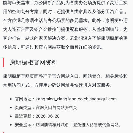
能与审美需求；办公隔断产品则为各类办公场所提供了灵活且实
用的空间划分方案；同时，还提供各类家具以及部分卫浴产品，
全方位满足家居生活与办公场景的多元需求。此外，康明橱柜还
为人造石台面及铝合金推拉门提供配套服务，从整体到细节，为
客户打造一站式的家居解决方案。若您想深入了解康明橱柜的更
多信息，可通过其官方网站获取全面且详细的资讯。
康明橱柜官网资料
康明橱柜官网页面整理了官方网站入口、网站简介、相关标签和
常用访问方式，方便用户确认网址并快速进入对应服务。
官网地址：
kangming_xiangjiang.co.chinachugui.com
页面类型：官网入口与网站资料页
最近更新：2026-06-28
安全提示：访问前请核对域名，避免进入仿冒或钓鱼网站。