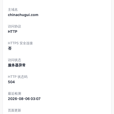
主域名
chinachugui.com
访问协议
HTTP
HTTPS 安全连接
否
访问状态
服务器异常
HTTP 状态码
504
最近检测
2026-08-06 03:07
页面更新