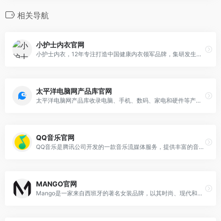
相关导航
小护士内衣官网
小护士内衣，12年专注打造中国健康内衣领军品牌，集研发生产销售于一体，销售网络覆盖全国，官网提供四季健康内衣产品及品牌资讯。
太平洋电脑网产品库官网
太平洋电脑网产品库收录电脑、手机、数码、家电和硬件等产品资料，提供参数对比、价格信息、导购文章和评测内容。用户可以通过分类筛选快速了解同类产品差异和购买建议。
QQ音乐官网
QQ音乐是腾讯公司开发的一款音乐流媒体服务，提供丰富的音乐库、高品质音乐体验、个性化推荐、社区互动以及对音乐人和歌手的支持，旨在打造全面和多元的音乐生态体验。
MANGO官网
Mango是一家来自西班牙的著名女装品牌，以其时尚、现代和大都会风格的设计，赢得了全球女性的青睐，提供了全新且与众不同的美丽选择。