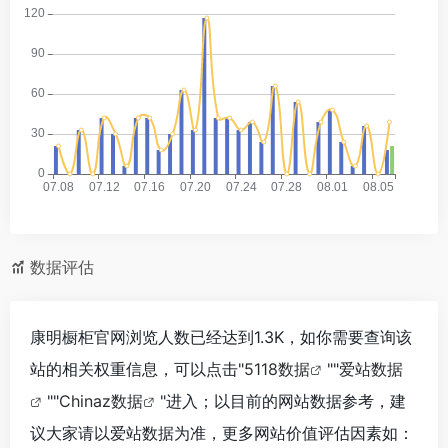
数据评估
康明橱柜官网浏览人数已经达到1.3K，如你需要查询该
站的相关权重信息，可以点击"
5118数据
""
爱站数据
""
Chinaz数据
"进入；以目前的网站数据参考，建
议大家请以爱站数据为准，更多网站价值评估因素如：