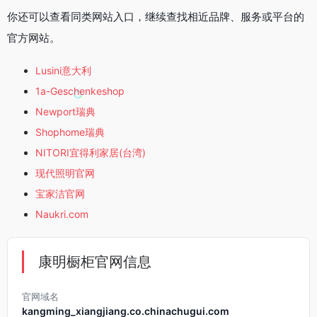
你还可以查看同类网站入口，继续查找相近品牌、服务或平台的
官方网站。
Lusini意大利
1a-Geschenkeshop
Newport瑞典
Shophome瑞典
NITORI宜得利家居(台湾)
现代照明官网
宝家洁官网
Naukri.com
康明橱柜官网信息
官网域名
kangming_xiangjiang.co.chinachugui.com