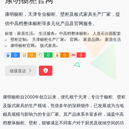
康明橱柜，天津专业橱柜、壁柜及板式家具生产厂家，提
供中高档整体橱柜等多元化产品及官网服务。
标签：
家居生活
生活服务
中高档整体橱柜
人造石台面配套
壁柜定制
天津橱柜生产厂家
官网
家居品牌
家居生活
康明橱柜官网
版式家具
0
0
0
0
0
链接直达
康明橱柜自2000年创立以来，便扎根于天津，专注于橱柜、壁柜
及版式家具的生产领域，凭借多年的深耕细作，已发展成为当地
颇具规模与影响力的专业厂家。其产品体系丰富多样，涵盖中高
档整体橱柜、壁柜，能够满足不同客户对于厨房及收纳空间的功