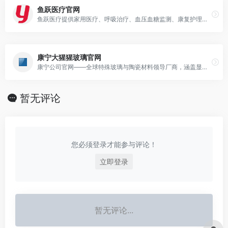
鱼跃医疗官网
鱼跃医疗提供家用医疗、呼吸治疗、血压血糖监测、康复护理和院用设备等产品。官网适合用户了解制氧机、血压计、雾化器、轮椅等常见医疗健康设备的产品信息和服务支持。
康宁大猩猩玻璃官网
康宁公司官网——全球特殊玻璃与陶瓷材料领导厂商，涵盖显示科技、环境科技、通信、生命科学及特殊材料领域，旗下大猩猩玻璃以卓越防刮性能著称 。
暂无评论
您必须登录才能参与评论！
立即登录
暂无评论...