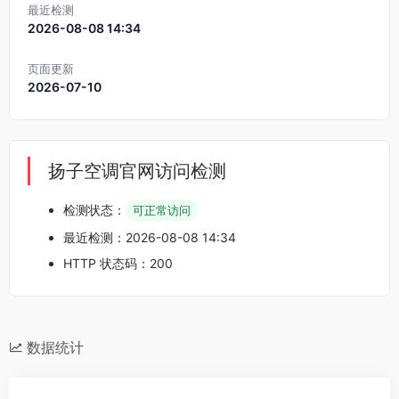
最近检测
2026-08-08 14:34
页面更新
2026-07-10
扬子空调官网访问检测
检测状态：
可正常访问
最近检测：2026-08-08 14:34
HTTP 状态码：200
数据统计