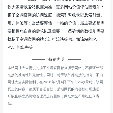
议大家请以爱站数据为准，更多网站价值评估因素如：
扬子空调官网的访问速度、搜索引擎收录以及索引量、
用户体验等；当然要评估一个站的价值，最主要还是需
要根据您自身的需求以及需要，一些确切的数据则需要
找扬子空调官网的站长进行洽谈提供。如该站的IP、
PV、跳出率等！
特别声明
本站网址大全提供的扬子空调官网都来源于网络，不保证外部
链接的准确性和完整性，同时，对于该外部链接的指向，不由
网址大全实际控制，在2026年7月4日 下午8:26收录时，该网
页上的内容，都属于合规合法，后期网页的内容如出现违规，
可以直接联系网站管理员进行删除，网址大全不承担任何责
任。