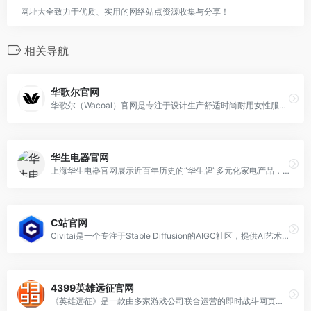
网址大全致力于优质、实用的网络站点资源收集与分享！
相关导航
华歌尔官网
华歌尔（Wacoal）官网是专注于设计生产舒适时尚耐用女性服饰的知名品牌网站，涵盖内衣、CWX运动装、童装、男装等全线产品，并展示众多如3D立体记忆型软圈胸围等明星产品。
华生电器官网
上海华生电器官网展示近百年历史的“华生牌”多元化家电产品，涵盖电风扇、吸油烟机、燃气灶具等系列，远销全球90多个国家和地区。
C站官网
Civitai是一个专注于Stable Diffusion的AIGC社区，提供AI艺术资源分享、模型上传下载、评分收藏等功能，是探索AI艺术模型的好去处。
4399英雄远征官网
《英雄远征》是一款由多家游戏公司联合运营的即时战斗网页游戏，以秦、楚、汉的时代为背景，集合策略、冒险、探险等多种游戏元素，提供精美的画面和方便快捷的战斗系统，能同时满足万人在线游玩。