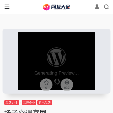
0
932
品牌企业
品牌企业
家电品牌
扬子空调官网