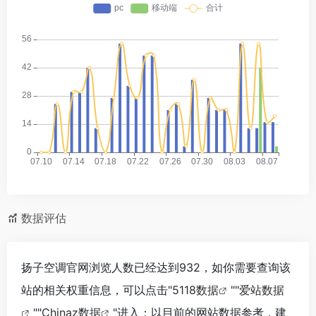
数据评估
扬子空调官网浏览人数已经达到932，如你需要查询该
站的相关权重信息，可以点击"
5118数据
""
爱站数据
""
Chinaz数据
"进入；以目前的网站数据参考，建