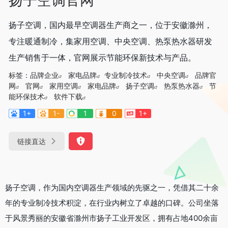
扬子空调，国内最早空调器生产商之一，位于安徽滁州，
专注暖通制冷，集家用空调、中央空调、热泵热水器研发
生产销售于一体，官网展示节能环保新技术与产品。
标签：
品牌企业
家电品牌
专业制冷技术
中央空调
品牌官
网
官网
家用空调
家电品牌
扬子空调
热泵热水器
节
能环保技术
软件下载
1+
1-
1
0
1+
链接直达
扬子空调，作为国内空调器生产领域的先驱之一，凭借其二十余
年的专业制冷技术积淀，在行业内树立了卓越的口碑。公司坐落
于风景秀丽的安徽省滁州市扬子工业开发区，拥有占地400余亩