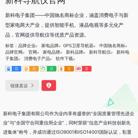
新科电子集团——中国驰名商标企业，涵盖消费电子与新
型家电两大产业，提供智能手机、液晶电视等多元化产
品，官网提供导航仪等优质产品资源。
标签：
品牌企业
家电品牌
GPS卫星导航器
中国驰名商标
品牌官网
官网
家电品牌
新科品牌
新科导航仪
新科电
子集团
消费电子产品
软件下载
0
0
0
0
0
链接直达
新科电子集团有限公司作为业内享有盛誉的“全国质量管理先进企
业”与“全国守合同重信用企业”，同时荣获“信息产业科技创新先
进集体”称号，并成功通过ISO9001和ISO14001国际认证，彰显