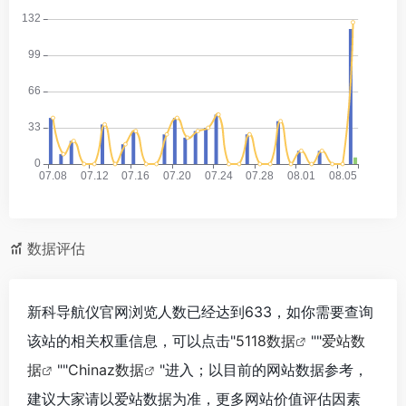
数据评估
新科导航仪官网浏览人数已经达到633，如你需要查询
该站的相关权重信息，可以点击"
5118数据
""
爱站数
据
""
Chinaz数据
"进入；以目前的网站数据参考，
建议大家请以爱站数据为准，更多网站价值评估因素