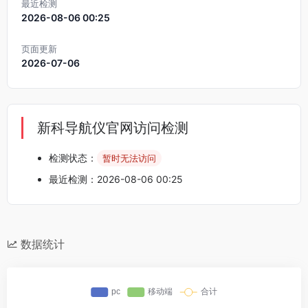
最近检测
2026-08-06 00:25
页面更新
2026-07-06
新科导航仪官网访问检测
检测状态：
暂时无法访问
最近检测：2026-08-06 00:25
数据统计