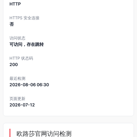
HTTP
HTTPS 安全连接
否
访问状态
可访问，存在跳转
HTTP 状态码
200
最近检测
2026-08-06 06:30
页面更新
2026-07-12
欧路莎官网访问检测