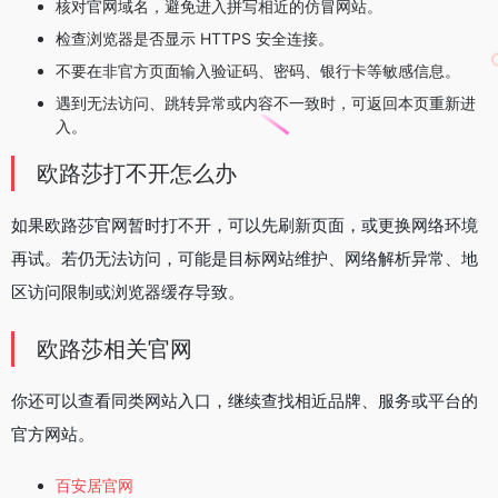
核对官网域名，避免进入拼写相近的仿冒网站。
检查浏览器是否显示 HTTPS 安全连接。
不要在非官方页面输入验证码、密码、银行卡等敏感信息。
遇到无法访问、跳转异常或内容不一致时，可返回本页重新进
入。
欧路莎打不开怎么办
如果欧路莎官网暂时打不开，可以先刷新页面，或更换网络环境
再试。若仍无法访问，可能是目标网站维护、网络解析异常、地
区访问限制或浏览器缓存导致。
欧路莎相关官网
你还可以查看同类网站入口，继续查找相近品牌、服务或平台的
官方网站。
百安居官网