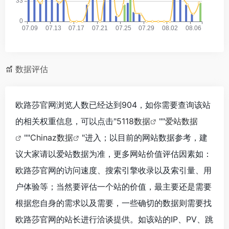
数据评估
欧路莎官网浏览人数已经达到904，如你需要查询该站
的相关权重信息，可以点击"
5118数据
""
爱站数据
""
Chinaz数据
"进入；以目前的网站数据参考，建
议大家请以爱站数据为准，更多网站价值评估因素如：
欧路莎官网的访问速度、搜索引擎收录以及索引量、用
户体验等；当然要评估一个站的价值，最主要还是需要
根据您自身的需求以及需要，一些确切的数据则需要找
欧路莎官网的站长进行洽谈提供。如该站的IP、PV、跳