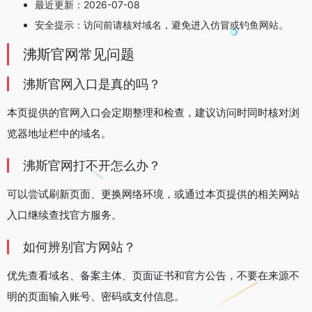
最近更新：2026-07-08
安全提示：访问前请核对域名，避免进入仿冒或钓鱼网站。
沸斯官网常见问题
沸斯官网入口是真的吗？
本页提供的官网入口会定期整理和检查，建议访问时同时核对浏
览器地址栏中的域名。
沸斯官网打不开怎么办？
可以尝试刷新页面、更换网络环境，或通过本页提供的相关网站
入口继续查找官方服务。
如何辨别官方网站？
优先查看域名、备案主体、页面证书和官方公告，不要在来源不
明的页面输入账号、密码或支付信息。