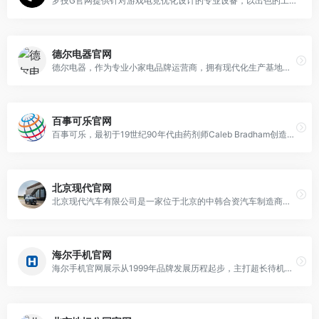
罗技G官网提供针对游戏电竞优化设计的专业设备，以出色的工业设计和创新品质，满足游戏爱好者和职业电竞选手的需求。
德尔电器官网
德尔电器，作为专业小家电品牌运营商，拥有现代化生产基地，集研发、生产、销售于一体，提供100多款高质量厨房及个人护理小家电，官网为您呈现更多精彩。
百事可乐官网
百事可乐，最初于19世纪90年代由药剂师Caleb Bradham创造并用于治疗胃病，现已发展成为全球知名碳酸饮料品牌，并与可口可乐一同在“可乐大战”中角逐全球碳酸饮料市场。
北京现代官网
北京现代汽车有限公司是一家位于北京的中韩合资汽车制造商，旗下有三个工厂，总产能将达到年产90万辆，是北汽控股旗下的重要版块之一。
海尔手机官网
海尔手机官网展示从1999年品牌发展历程起步，主打超长待机技术与升级版来电防火墙功能，为用户提供免骚扰的隐私安全体验，详情访问官网及资源链接。