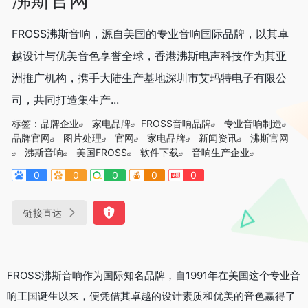
FROSS沸斯音响，源自美国的专业音响国际品牌，以其卓
越设计与优美音色享誉全球，香港沸斯电声科技作为其亚
洲推广机构，携手大陆生产基地深圳市艾玛特电子有限公
司，共同打造集生产...
标签：
品牌企业
家电品牌
FROSS音响品牌
专业音响制造
品牌官网
图片处理
官网
家电品牌
新闻资讯
沸斯官网
沸斯音响
美国FROSS
软件下载
音响生产企业
0
0
0
0
0
链接直达
FROSS沸斯音响作为国际知名品牌，自1991年在美国这个专业音
响王国诞生以来，便凭借其卓越的设计素质和优美的音色赢得了