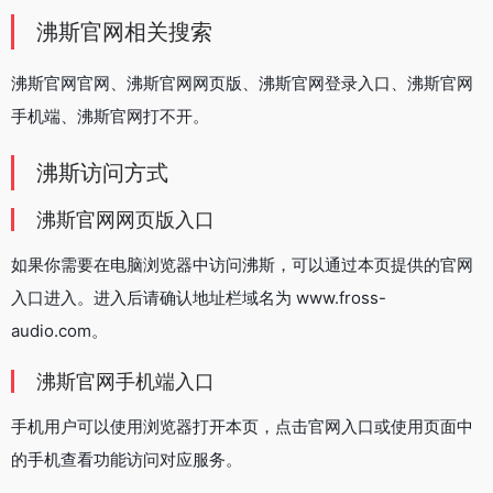
沸斯官网相关搜索
沸斯官网官网、沸斯官网网页版、沸斯官网登录入口、沸斯官网
手机端、沸斯官网打不开。
沸斯访问方式
沸斯官网网页版入口
如果你需要在电脑浏览器中访问沸斯，可以通过本页提供的官网
入口进入。进入后请确认地址栏域名为 www.fross-
audio.com。
沸斯官网手机端入口
手机用户可以使用浏览器打开本页，点击官网入口或使用页面中
的手机查看功能访问对应服务。