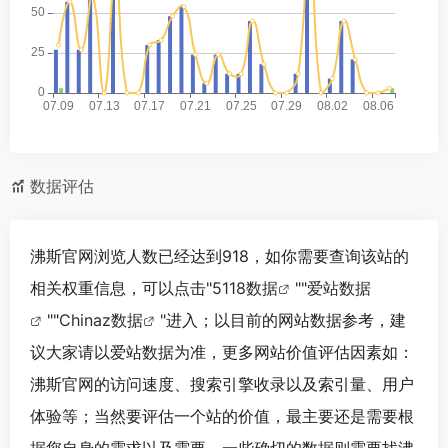
数据评估
沸斯官网浏览人数已经达到918，如你需要查询该站的
相关权重信息，可以点击"
5118数据
""
爱站数据
""
Chinaz数据
"进入；以目前的网站数据参考，建
议大家请以爱站数据为准，更多网站价值评估因素如：
沸斯官网的访问速度、搜索引擎收录以及索引量、用户
体验等；当然要评估一个站的价值，最主要还是需要根
据您自身的需求以及需要，一些确切的数据则需要找沸