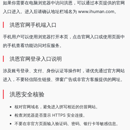
如果你需要在电脑浏览器中访问洪恩，可以通过本页提供的官网
入口进入。进入后请确认地址栏域名为 www.ihuman.com。
洪恩官网手机端入口
手机用户可以使用浏览器打开本页，点击官网入口或使用页面中
的手机查看功能访问对应服务。
洪恩官网登录入口说明
涉及账号登录、支付、身份认证等操作时，请优先通过官方网站
进入，不要轻信陌生链接、弹窗广告或非官方客服提供的网址。
洪恩安全核验
核对官网域名，避免进入拼写相近的仿冒网站。
检查浏览器是否显示 HTTPS 安全连接。
不要在非官方页面输入验证码、密码、银行卡等敏感信息。