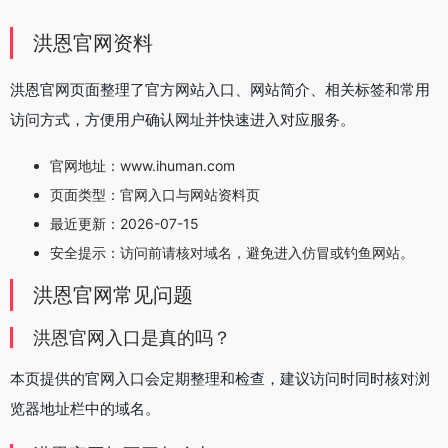
洪恩官网资料
洪恩官网页面整理了官方网站入口、网站简介、相关标签和常用
访问方式，方便用户确认网址并快速进入对应服务。
官网地址：
www.ihuman.com
页面类型：官网入口与网站资料页
最近更新：2026-07-15
安全提示：访问前请核对域名，避免进入仿冒或钓鱼网站。
洪恩官网常见问题
洪恩官网入口是真的吗？
本页提供的官网入口会定期整理和检查，建议访问时同时核对浏
览器地址栏中的域名。