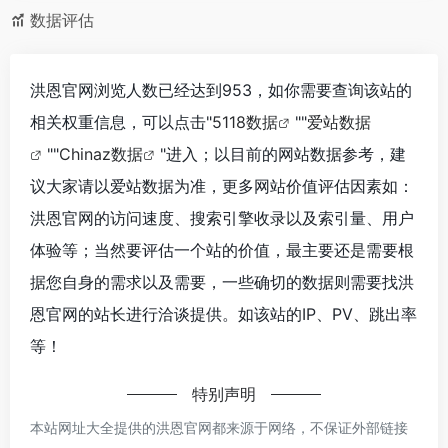
数据评估
洪恩官网浏览人数已经达到953，如你需要查询该站的
相关权重信息，可以点击"
5118数据
""
爱站数据
""
Chinaz数据
"进入；以目前的网站数据参考，建
议大家请以爱站数据为准，更多网站价值评估因素如：
洪恩官网的访问速度、搜索引擎收录以及索引量、用户
体验等；当然要评估一个站的价值，最主要还是需要根
据您自身的需求以及需要，一些确切的数据则需要找洪
恩官网的站长进行洽谈提供。如该站的IP、PV、跳出率
等！
特别声明
本站网址大全提供的洪恩官网都来源于网络，不保证外部链接