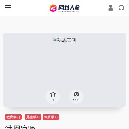
0
953
教育学习
儿童学习
教育学习
洪恩官网