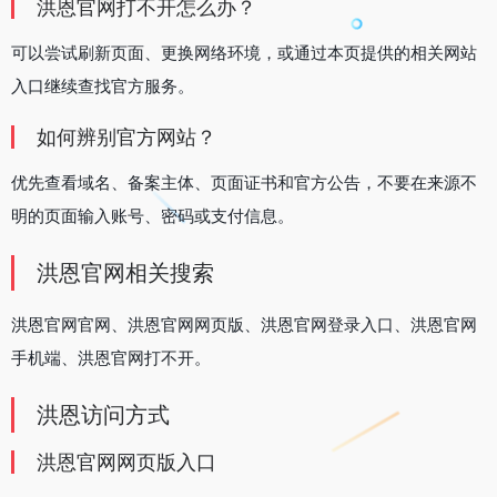
洪恩官网打不开怎么办？
可以尝试刷新页面、更换网络环境，或通过本页提供的相关网站
入口继续查找官方服务。
如何辨别官方网站？
优先查看域名、备案主体、页面证书和官方公告，不要在来源不
明的页面输入账号、密码或支付信息。
洪恩官网相关搜索
洪恩官网官网、洪恩官网网页版、洪恩官网登录入口、洪恩官网
手机端、洪恩官网打不开。
洪恩访问方式
洪恩官网网页版入口