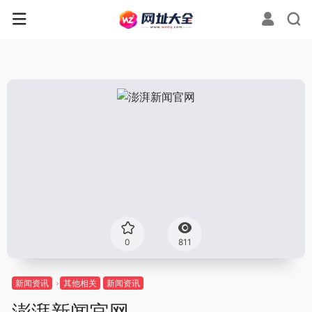
0
811
新闻资讯
其他相关
新闻资讯
澎湃新闻官网