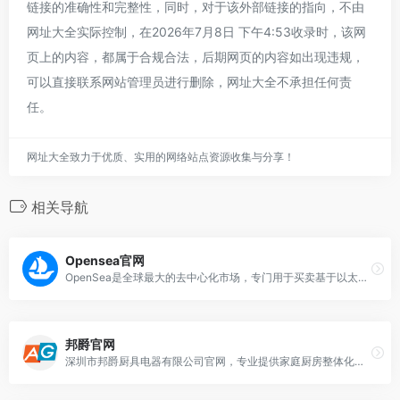
链接的准确性和完整性，同时，对于该外部链接的指向，不由
网址大全实际控制，在2026年7月8日 下午4:53收录时，该网
页上的内容，都属于合规合法，后期网页的内容如出现违规，
可以直接联系网站管理员进行删除，网址大全不承担任何责
任。
网址大全致力于优质、实用的网络站点资源收集与分享！
相关导航
Opensea官网
OpenSea是全球最大的去中心化市场，专门用于买卖基于以太坊区块链的非同质化代币（NFTs）。
邦爵官网
深圳市邦爵厨具电器有限公司官网，专业提供家庭厨房整体化设计及橱柜、家用电器等配套产品销售，网址资源详见正文。