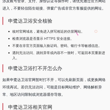
涉及账号登录、支付、身份认证等操作时，请优先通过官方网站
进入，不要轻信陌生链接、弹窗广告或非官方客服提供的网址。
申鹭达卫浴安全核验
核对官网域名，避免进入拼写相近的仿冒网站。
检查浏览器是否显示 HTTPS 安全连接。
不要在非官方页面输入验证码、密码、银行卡等敏感信息。
遇到无法访问、跳转异常或内容不一致时，可返回本页重新进
入。
申鹭达卫浴打不开怎么办
如果申鹭达卫浴官网暂时打不开，可以先刷新页面，或更换网络
环境再试。若仍无法访问，可能是目标网站维护、网络解析异
常、地区访问限制或浏览器缓存导致。
申鹭达卫浴相关官网