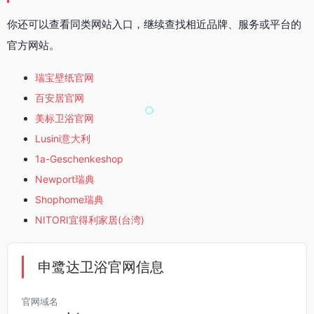
你还可以查看同类网站入口，继续查找相近品牌、服务或平台的
官方网站。
瑞宝壁纸官网
百安居官网
美标卫浴官网
Lusini意大利
1a-Geschenkeshop
Newport瑞典
Shophome瑞典
NITORI宜得利家居(台湾)
申鹭达卫浴官网信息
官网域名