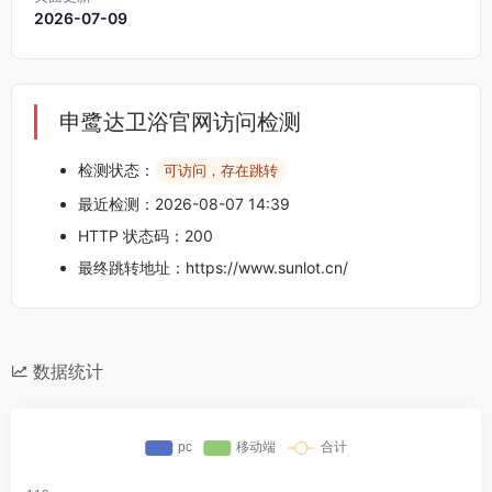
2026-07-09
申鹭达卫浴官网访问检测
检测状态：
可访问，存在跳转
最近检测：2026-08-07 14:39
HTTP 状态码：200
最终跳转地址：https://www.sunlot.cn/
数据统计