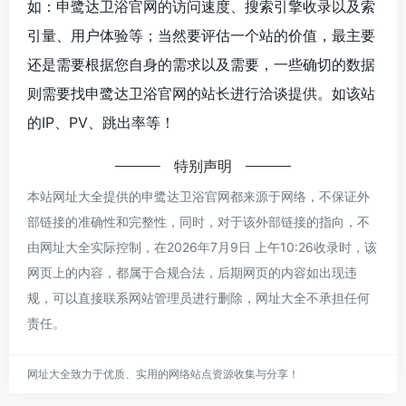
如：申鹭达卫浴官网的访问速度、搜索引擎收录以及索
引量、用户体验等；当然要评估一个站的价值，最主要
还是需要根据您自身的需求以及需要，一些确切的数据
则需要找申鹭达卫浴官网的站长进行洽谈提供。如该站
的IP、PV、跳出率等！
特别声明
本站网址大全提供的申鹭达卫浴官网都来源于网络，不保证外
部链接的准确性和完整性，同时，对于该外部链接的指向，不
由网址大全实际控制，在2026年7月9日 上午10:26收录时，该
网页上的内容，都属于合规合法，后期网页的内容如出现违
规，可以直接联系网站管理员进行删除，网址大全不承担任何
责任。
网址大全致力于优质、实用的网络站点资源收集与分享！