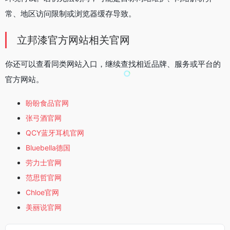
常、地区访问限制或浏览器缓存导致。
立邦漆官方网站相关官网
你还可以查看同类网站入口，继续查找相近品牌、服务或平台的
官方网站。
盼盼食品官网
张弓酒官网
QCY蓝牙耳机官网
Bluebella德国
劳力士官网
范思哲官网
Chloe官网
美丽说官网