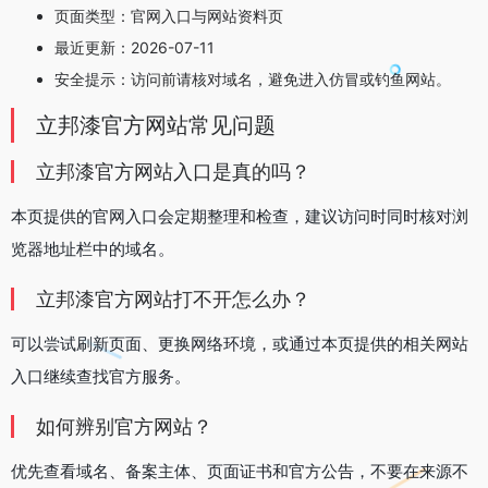
页面类型：官网入口与网站资料页
最近更新：2026-07-11
安全提示：访问前请核对域名，避免进入仿冒或钓鱼网站。
立邦漆官方网站常见问题
立邦漆官方网站入口是真的吗？
本页提供的官网入口会定期整理和检查，建议访问时同时核对浏
览器地址栏中的域名。
立邦漆官方网站打不开怎么办？
可以尝试刷新页面、更换网络环境，或通过本页提供的相关网站
入口继续查找官方服务。
如何辨别官方网站？
优先查看域名、备案主体、页面证书和官方公告，不要在来源不