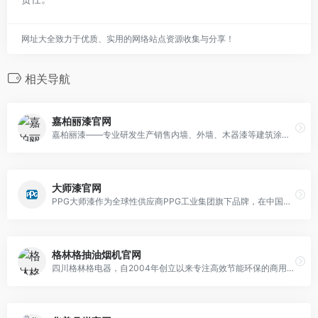
网址大全致力于优质、实用的网络站点资源收集与分享！
相关导航
嘉柏丽漆官网
嘉柏丽漆——专业研发生产销售内墙、外墙、木器漆等建筑涂料及环保乳胶漆的现代化企业，产品进入净味时代，多款低碳健康漆受市场青睐，官网[具体官网地址] 。
大师漆官网
PPG大师漆作为全球性供应商PPG工业集团旗下品牌，在中国设有十四家工厂及多处贸易公司等机构，生产销售十一大类产品，官网提供丰富相关资讯。
格林格抽油烟机官网
四川格林格电器，自2004年创立以来专注高效节能环保的商用与家用抽油烟机、燃气灶等高档厨房电器研发生产，官网提供产品详情与服务支持。