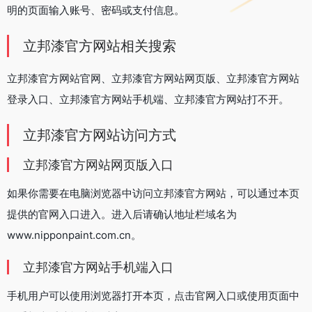
明的页面输入账号、密码或支付信息。
立邦漆官方网站相关搜索
立邦漆官方网站官网、立邦漆官方网站网页版、立邦漆官方网站
登录入口、立邦漆官方网站手机端、立邦漆官方网站打不开。
立邦漆官方网站访问方式
立邦漆官方网站网页版入口
如果你需要在电脑浏览器中访问立邦漆官方网站，可以通过本页
提供的官网入口进入。进入后请确认地址栏域名为
www.nipponpaint.com.cn。
立邦漆官方网站手机端入口
手机用户可以使用浏览器打开本页，点击官网入口或使用页面中