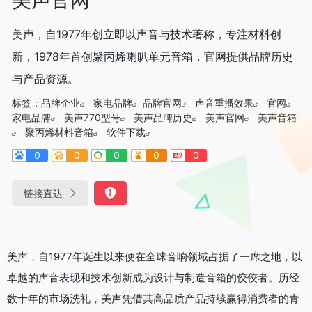
美声，自1977年创立即以声音与技术著称，专注材料创
新，1978年首创聚丙烯喇叭单元音箱，官网提供品牌历史
与产品资源。
标签：
品牌企业
家电品牌
品牌官网
声音重播效果
官网
家电品牌
美声770型号
美声品牌历史
美声官网
美声音箱
聚丙烯材料音箱
软件下载
0
0
0
0
0
链接直达
美声，自1977年诞生以来便在全球音响领域占据了一席之地，以
卓越的声音表现和技术创新成为设计与制造音箱的佼佼者。历经
数十年的市场洗礼，美声凭借其高品质产品持续赢得消费者的青