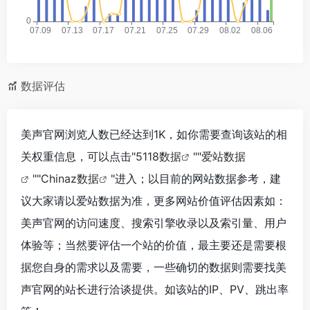
数据评估
美声官网浏览人数已经达到1K，如你需要查询该站的相
关权重信息，可以点击"
5118数据
""
爱站数据
""
Chinaz数据
"进入；以目前的网站数据参考，建
议大家请以爱站数据为准，更多网站价值评估因素如：
美声官网的访问速度、搜索引擎收录以及索引量、用户
体验等；当然要评估一个站的价值，最主要还是需要根
据您自身的需求以及需要，一些确切的数据则需要找美
声官网的站长进行洽谈提供。如该站的IP、PV、跳出率