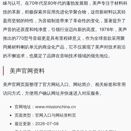
睐与认可。在70年代至80年代的蓬勃发展期，美声专注于材料科
技的革新，积极探索并应用先进化学聚合物，这些新材料以其轻
盈而坚韧的特性，为音箱制造带来了革命性的变化，显著提升了
声音的还原度和纯净度，引领行业迈向新的高度。1978年，美声
推出的770型号音箱更是具有里程碑意义，作为全球首款采用聚
丙烯材料喇叭单元的商业化产品，它不仅展现了美声对技术前沿
的不懈追求，也奠定了品牌在音响技术领域的领先地位。
美声官网资料
美声官网页面整理了官方网站入口、网站简介、相关标签和常用
访问方式，方便用户确认网址并快速进入对应服务。
官网地址：
www.missionchina.cn
页面类型：官网入口与网站资料页
最近更新：2026-07-08