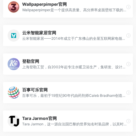
Wallpaperpimper官网
Wallpaperpimper是一个提供高质量、高分辨率桌面壁纸下载的站点，分类详细且无任何广告干扰，让用户能够轻松找到并下载自己喜爱的壁纸。
云米智能家居官网
云米智能家居——2014年成立于广东佛山的全屋互联网家电领军企业，专注智能家电研发制造，提供涵盖洗碗机、冰箱等产品的安全智能解决方案，2018年纳斯达克上市，官网直达全屋智能生活。
登勒官网
上海登勒工贸，自2002年起专注水暖卫浴生产，集研发、设计、制造于一体，产品涵盖坐便器、浴室柜等20大系列，以德系工艺与国际化品质远销多国，官网提供全品类卫浴解决方案。 （说明：这句话提炼了企业资历、核心业务、技术优势、产品范围和国际化属性，同时突出官网价值，符合SEO优化中关键词覆盖（如“卫浴生产”“德系工艺”“全品类”）和用户需求匹配的原则，句式简洁有力，便于搜索引擎抓取和用户快速理解。）
百事可乐官网
百事可乐，最初于19世纪90年代由药剂师Caleb Bradham创造并用于治疗胃病，现已发展成为全球知名碳酸饮料品牌，并与可口可乐一同在“可乐大战”中角逐全球碳酸饮料市场。
Tara Jarmon官网
Tara Jarmon，这一源自法国巴黎的世界知名时装品牌，以其时髦舒适、色彩性感而不张扬的设计风格，采用绣花、蝴蝶结等精细元素与柔软细腻面料，打造出现代品味女性的专属时尚，官网提供品牌全系列资讯与购物体验。