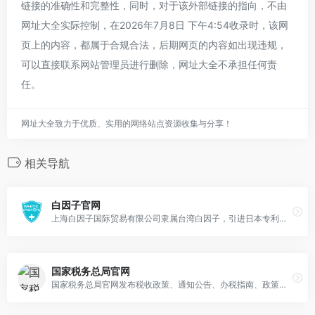
链接的准确性和完整性，同时，对于该外部链接的指向，不由
网址大全实际控制，在2026年7月8日 下午4:54收录时，该网
页上的内容，都属于合规合法，后期网页的内容如出现违规，
可以直接联系网站管理员进行删除，网址大全不承担任何责
任。
网址大全致力于优质、实用的网络站点资源收集与分享！
相关导航
白因子官网
上海白因子国际贸易有限公司隶属台湾白因子，引进日本专利技术生产稳定高效、无残留的消毒抗菌产品，获多项国际认证，官网提供高品质安全防护解决方案。
国家税务总局官网
国家税务总局官网发布税收政策、通知公告、办税指南、政策解读和纳税服务信息，是查询税务法规和官方口径的重要入口。企业财务人员、个体经营者和纳税人可通过官网了解最新税收服务事项。