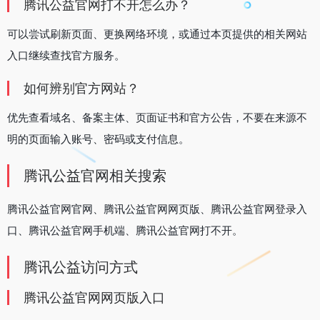
腾讯公益官网打不开怎么办？
可以尝试刷新页面、更换网络环境，或通过本页提供的相关网站
入口继续查找官方服务。
如何辨别官方网站？
优先查看域名、备案主体、页面证书和官方公告，不要在来源不
明的页面输入账号、密码或支付信息。
腾讯公益官网相关搜索
腾讯公益官网官网、腾讯公益官网网页版、腾讯公益官网登录入
口、腾讯公益官网手机端、腾讯公益官网打不开。
腾讯公益访问方式
腾讯公益官网网页版入口