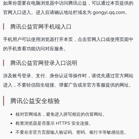
如果你需要在电脑浏览器中访问腾讯公益，可以通过本页提供的
官网入口进入。进入后请确认地址栏域名为 gongyi.qq.com。
腾讯公益官网手机端入口
手机用户可以使用浏览器打开本页，点击官网入口或使用页面中
的手机查看功能访问对应服务。
腾讯公益官网登录入口说明
涉及账号登录、支付、身份认证等操作时，请优先通过官方网站
进入，不要轻信陌生链接、弹窗广告或非官方客服提供的网址。
腾讯公益安全核验
核对官网域名，避免进入拼写相近的仿冒网站。
检查浏览器是否显示 HTTPS 安全连接。
不要在非官方页面输入验证码、密码、银行卡等敏感信息。