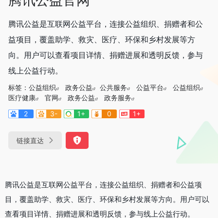
腾讯公益是互联网公益平台，连接公益组织、捐赠者和公
益项目，覆盖助学、救灾、医疗、环保和乡村发展等方
向。用户可以查看项目详情、捐赠进展和透明反馈，参与
线上公益行动。
标签：
公益组织
政务公益
公共服务
公益平台
公益组织
医疗健康
官网
政务公益
政务服务
2
3-
1+
0
1+
链接直达
腾讯公益是互联网公益平台，连接公益组织、捐赠者和公益项
目，覆盖助学、救灾、医疗、环保和乡村发展等方向。用户可以
查看项目详情、捐赠进展和透明反馈，参与线上公益行动。