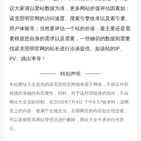
议大家请以爱站数据为准，更多网站价值评估因素如：
诺克照明官网的访问速度、搜索引擎收录以及索引量、
用户体验等；当然要评估一个站的价值，最主要还是需
要根据您自身的需求以及需要，一些确切的数据则需要
找诺克照明官网的站长进行洽谈提供。如该站的IP、
PV、跳出率等！
特别声明
本站网址大全提供的诺克照明官网都来源于网络，不保证外部
链接的准确性和完整性，同时，对于该外部链接的指向，不由
网址大全实际控制，在2026年7月4日 下午8:57收录时，该网
页上的内容，都属于合规合法，后期网页的内容如出现违规，
可以直接联系网站管理员进行删除，网址大全不承担任何责
任。