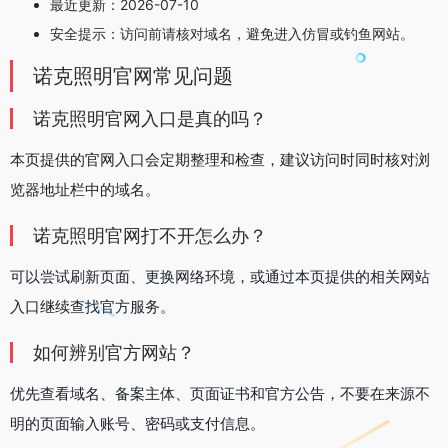
最近更新：2026-07-10
安全提示：访问前请核对域名，避免进入仿冒或钓鱼网站。
诺克照明官网常见问题
诺克照明官网入口是真的吗？
本页提供的官网入口会定期整理和检查，建议访问时同时核对浏
览器地址栏中的域名。
诺克照明官网打不开怎么办？
可以尝试刷新页面、更换网络环境，或通过本页提供的相关网站
入口继续查找官方服务。
如何辨别官方网站？
优先查看域名、备案主体、页面证书和官方公告，不要在来源不
明的页面输入账号、密码或支付信息。