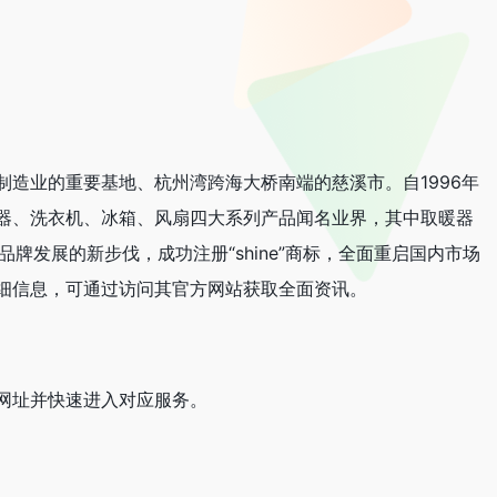
造业的重要基地、杭州湾跨海大桥南端的慈溪市。自1996年
器、洗衣机、冰箱、风扇四大系列产品闻名业界，其中取暖器
牌发展的新步伐，成功注册“shine”商标，全面重启国内市场
细信息，可通过访问其官方网站获取全面资讯。
网址并快速进入对应服务。