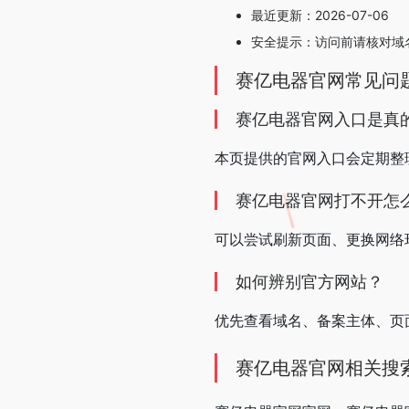
最近更新：2026-07-06
安全提示：访问前请核对域
赛亿电器官网常见问
赛亿电器官网入口是真
本页提供的官网入口会定期整
赛亿电器官网打不开怎
可以尝试刷新页面、更换网络
如何辨别官方网站？
优先查看域名、备案主体、页
赛亿电器官网相关搜