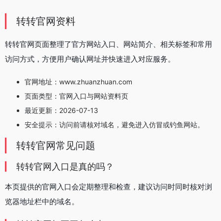
转转官网资料
转转官网页面整理了官方网站入口、网站简介、相关标签和常用
访问方式，方便用户确认网址并快速进入对应服务。
官网地址：
www.zhuanzhuan.com
页面类型：官网入口与网站资料页
最近更新：2026-07-13
安全提示：访问前请核对域名，避免进入仿冒或钓鱼网站。
转转官网常见问题
转转官网入口是真的吗？
本页提供的官网入口会定期整理和检查，建议访问时同时核对浏
览器地址栏中的域名。