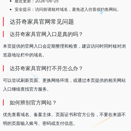
最近更新：2026-06-25
安全提示：访问前请核对域名，避免进入仿冒或钓鱼网站。
达芬奇家具官网常见问题
达芬奇家具官网入口是真的吗？
本页提供的官网入口会定期整理和检查，建议访问时同时核对浏
览器地址栏中的域名。
达芬奇家具官网打不开怎么办？
可以尝试刷新页面、更换网络环境，或通过本页提供的相关网站
入口继续查找官方服务。
如何辨别官方网站？
优先查看域名、备案主体、页面证书和官方公告，不要在来源不
明的页面输入账号、密码或支付信息。