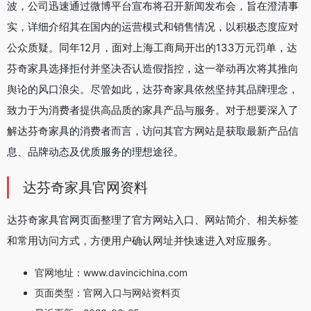
波，公司迅速通过微博平台宣布将召开新闻发布会，旨在澄清事
实，详细介绍其在国内的运营模式和销售情况，以积极态度应对
公众质疑。同年12月，面对上海工商局开出的133万元罚单，达
芬奇家具选择拒付并坚决否认造假指控，这一举动再次将其推向
舆论的风口浪尖。尽管如此，达芬奇家具依然坚持其品牌理念，
致力于为消费者提供高品质的家具产品与服务。对于想要深入了
解达芬奇家具的消费者而言，访问其官方网站是获取最新产品信
息、品牌动态及优质服务的理想途径。
达芬奇家具官网资料
达芬奇家具官网页面整理了官方网站入口、网站简介、相关标签
和常用访问方式，方便用户确认网址并快速进入对应服务。
官网地址：
www.davincichina.com
页面类型：官网入口与网站资料页