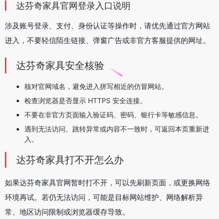
达芬奇家具官网登录入口说明
涉及账号登录、支付、身份认证等操作时，请优先通过官方网站
进入，不要轻信陌生链接、弹窗广告或非官方客服提供的网址。
达芬奇家具安全核验
核对官网域名，避免进入拼写相近的仿冒网站。
检查浏览器是否显示 HTTPS 安全连接。
不要在非官方页面输入验证码、密码、银行卡等敏感信息。
遇到无法访问、跳转异常或内容不一致时，可返回本页重新进
入。
达芬奇家具打不开怎么办
如果达芬奇家具官网暂时打不开，可以先刷新页面，或更换网络
环境再试。若仍无法访问，可能是目标网站维护、网络解析异
常、地区访问限制或浏览器缓存导致。