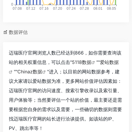
数据评估
迈瑞医疗官网浏览人数已经达到866，如你需要查询该
站的相关权重信息，可以点击"
5118数据
""
爱站数据
""
Chinaz数据
"进入；以目前的网站数据参考，建
议大家请以爱站数据为准，更多网站价值评估因素如：
迈瑞医疗官网的访问速度、搜索引擎收录以及索引量、
用户体验等；当然要评估一个站的价值，最主要还是需
要根据您自身的需求以及需要，一些确切的数据则需要
找迈瑞医疗官网的站长进行洽谈提供。如该站的IP、
PV、跳出率等！