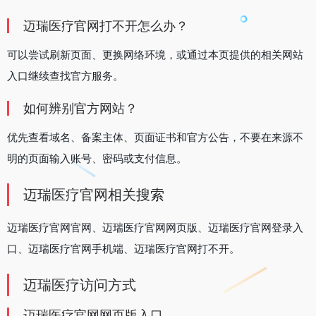
迈瑞医疗官网打不开怎么办？
可以尝试刷新页面、更换网络环境，或通过本页提供的相关网站
入口继续查找官方服务。
如何辨别官方网站？
优先查看域名、备案主体、页面证书和官方公告，不要在来源不
明的页面输入账号、密码或支付信息。
迈瑞医疗官网相关搜索
迈瑞医疗官网官网、迈瑞医疗官网网页版、迈瑞医疗官网登录入
口、迈瑞医疗官网手机端、迈瑞医疗官网打不开。
迈瑞医疗访问方式
迈瑞医疗官网网页版入口