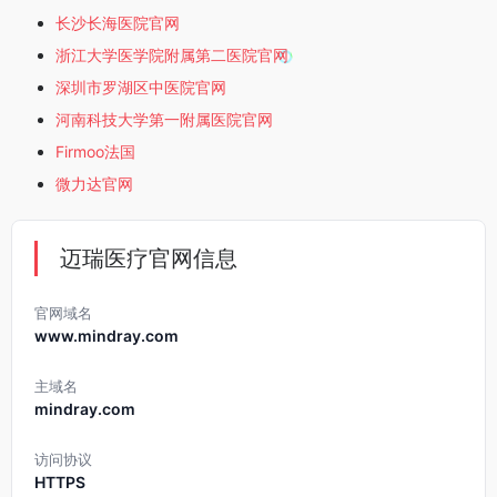
长沙长海医院官网
浙江大学医学院附属第二医院官网
深圳市罗湖区中医院官网
河南科技大学第一附属医院官网
Firmoo法国
微力达官网
迈瑞医疗官网信息
官网域名
www.mindray.com
主域名
mindray.com
访问协议
HTTPS