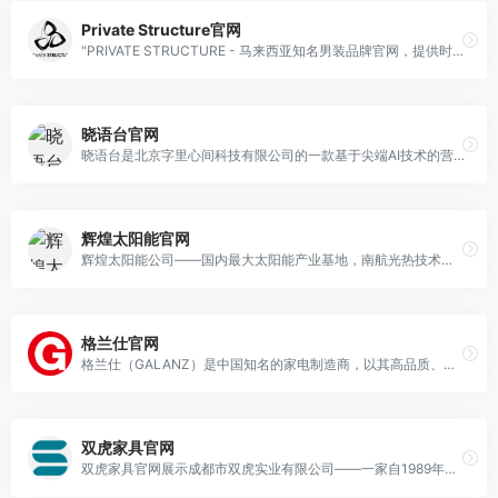
Private Structure官网
"PRIVATE STRUCTURE - 马来西亚知名男装品牌官网，提供时尚、舒适且充满设计感的时装化内衣，让都市型男穿出品味与个性。"
晓语台官网
晓语台是北京字里心间科技有限公司的一款基于尖端AI技术的营销文本创作平台，能够帮助内容创作者以更低成本、更高效率地创作出各种营销文本和内容。
辉煌太阳能官网
辉煌太阳能公司——国内最大太阳能产业基地，南航光热技术战略伙伴，提供多种环保热水产品，引领行业创新，官网探索绿色热水未来。
格兰仕官网
格兰仕（GALANZ）是中国知名的家电制造商，以其高品质、创新技术和多样化产品线在国内外市场上备受认可。
双虎家具官网
双虎家具官网展示成都市双虎实业有限公司——一家自1989年起发展至今，拥有庞大规模与多元产品线，集设计、制造、营销于一体的大型家私企业信息。