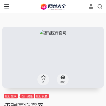
0
866
医疗健康
医疗健康
医疗设备
迈瑞医疗官网