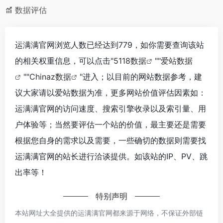
数据评估
运满满官网浏览人数已经达到779，如你需要查询该站
的相关权重信息，可以点击"
5118数据
""
爱站数据
""
Chinaz数据
"进入；以目前的网站数据参考，建
议大家请以爱站数据为准，更多网站价值评估因素如：
运满满官网的访问速度、搜索引擎收录以及索引量、用
户体验等；当然要评估一个站的价值，最主要还是需要
根据您自身的需求以及需要，一些确切的数据则需要找
运满满官网的站长进行洽谈提供。如该站的IP、PV、跳
出率等！
特别声明
本站网址大全提供的运满满官网都来源于网络，不保证外部链