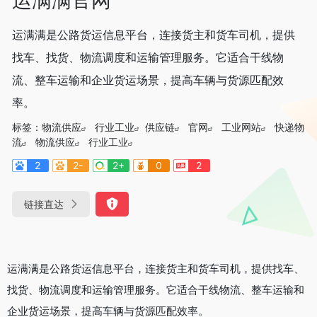
运满满是公路货运信息平台，连接货主和货车司机，提供
找车、找货、物流调度和运输管理服务。它适合干线物
流、整车运输和企业货运场景，提高车辆与货源匹配效
率。
标签：
物流供应
行业工业
供应链
官网
工业网站
快递物
流
物流供应
行业工业
2
2-
2+
0
2
链接直达
运满满是公路货运信息平台，连接货主和货车司机，提供找车、
找货、物流调度和运输管理服务。它适合干线物流、整车运输和
企业货运场景，提高车辆与货源匹配效率。