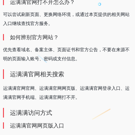
运满满官网打不开怎么办？
可以尝试刷新页面、更换网络环境，或通过本页提供的相关网站
入口继续查找官方服务。
如何辨别官方网站？
优先查看域名、备案主体、页面证书和官方公告，不要在来源不
明的页面输入账号、密码或支付信息。
运满满官网相关搜索
运满满官网官网、运满满官网网页版、运满满官网登录入口、运
满满官网手机端、运满满官网打不开。
运满满访问方式
运满满官网网页版入口