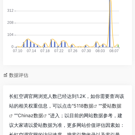
数据评估
长虹空调官网浏览人数已经达到1.2K，如你需要查询该
站的相关权重信息，可以点击"
5118数据
""
爱站数据
""
Chinaz数据
"进入；以目前的网站数据参考，建
议大家请以爱站数据为准，更多网站价值评估因素如：
长虹空调官网的访问速度、搜索引擎收录以及索引量、