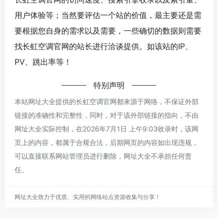
用户体验等；当然要评估一个站的价值，最主要还是需
要根据您自身的需求以及需要，一些确切的数据则需要
找长虹空调官网的站长进行洽谈提供。如该站的IP、
PV、跳出率等！
特别声明
本站网址大全提供的长虹空调官网都来源于网络，不保证外部
链接的准确性和完整性，同时，对于该外部链接的指向，不由
网址大全实际控制，在2026年7月1日 上午9:03收录时，该网
页上的内容，都属于合规合法，后期网页的内容如出现违规，
可以直接联系网站管理员进行删除，网址大全不承担任何责
任。
网址大全致力于优质、实用的网络站点资源收集与分享！