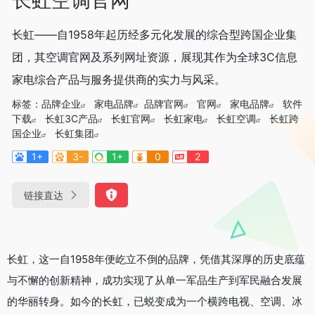
长虹——自1958年起历经多元化发展的综合型跨国企业集
团，其空调官网及系列网址资源，展现其作为全球3C信息
家电综合产品与服务提供商的实力与风采。
标签：
品牌企业
家电品牌
品牌官网
官网
家电品牌
软件
下载
长虹3C产品
长虹官网
长虹家电
长虹空调
长虹跨
国企业
长虹集团
1+
3-
1+
0
2
链接直达
长虹，这一自1958年便屹立不倒的品牌，凭借其深厚的历史底蕴
与不懈的创新精神，成功实现了从单一军品生产到军民融合发展
的华丽转身。如今的长虹，已蜕变成为一个横跨电视、空调、冰