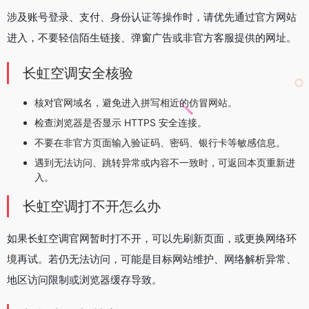
涉及账号登录、支付、身份认证等操作时，请优先通过官方网站
进入，不要轻信陌生链接、弹窗广告或非官方客服提供的网址。
长虹空调安全核验
核对官网域名，避免进入拼写相近的仿冒网站。
检查浏览器是否显示 HTTPS 安全连接。
不要在非官方页面输入验证码、密码、银行卡等敏感信息。
遇到无法访问、跳转异常或内容不一致时，可返回本页重新进
入。
长虹空调打不开怎么办
如果长虹空调官网暂时打不开，可以先刷新页面，或更换网络环
境再试。若仍无法访问，可能是目标网站维护、网络解析异常、
地区访问限制或浏览器缓存导致。