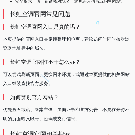
安全提示：访问前请核对域名，避免进入仿冒或钓鱼网站。
长虹空调官网常见问题
长虹空调官网入口是真的吗？
本页提供的官网入口会定期整理和检查，建议访问时同时核对浏
览器地址栏中的域名。
长虹空调官网打不开怎么办？
可以尝试刷新页面、更换网络环境，或通过本页提供的相关网站
入口继续查找官方服务。
如何辨别官方网站？
优先查看域名、备案主体、页面证书和官方公告，不要在来源不
明的页面输入账号、密码或支付信息。
长虹空调官网相关搜索