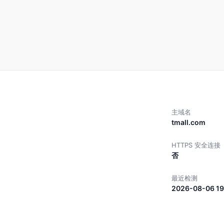
主域名
tmall.com
HTTPS 安全连接
否
最近检测
2026-08-06 19