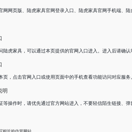
官网网页版、陆虎家具官网登录入口、陆虎家具官网手机端、陆
口
虎家具，可以通过本页提供的官网入口进入。进入后请确认地址栏域名为
口
本页，点击官网入口或使用页面中的手机查看功能访问对应服务
说明
证等操作时，请优先通过官方网站进入，不要轻信陌生链接、弹
写相近的仿冒网站。