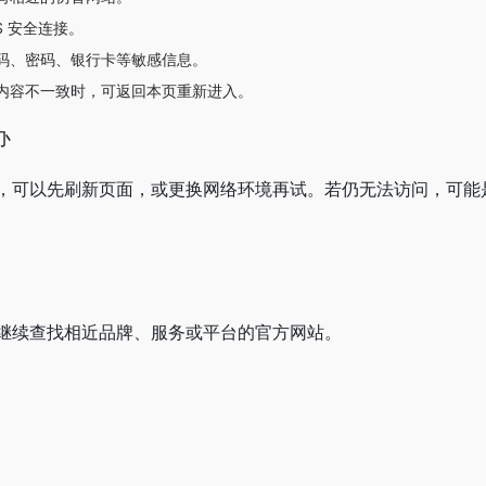
S 安全连接。
码、密码、银行卡等敏感信息。
内容不一致时，可返回本页重新进入。
办
，可以先刷新页面，或更换网络环境再试。若仍无法访问，可能
继续查找相近品牌、服务或平台的官方网站。