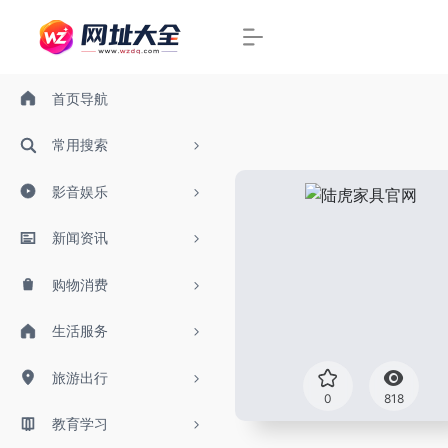
首页导航
常用搜索
影音娱乐
新闻资讯
购物消费
生活服务
旅游出行
0
818
教育学习