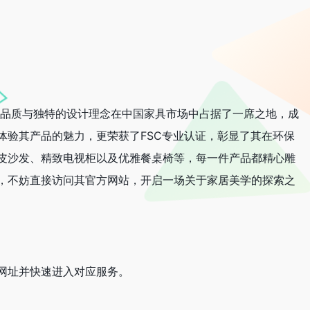
的品质与独特的设计理念在中国家具市场中占据了一席之地，成
体验其产品的魅力，更荣获了FSC专业认证，彰显了其在环保
皮沙发、精致电视柜以及优雅餐桌椅等，每一件产品都精心雕
，不妨直接访问其官方网站，开启一场关于家居美学的探索之
网址并快速进入对应服务。