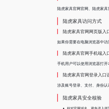
陆虎家具官网官网、陆虎家具
陆虎家具访问方式
陆虎家具官网网页版入
如果你需要在电脑浏览器中访问陆
陆虎家具官网手机端入
手机用户可以使用浏览器打开
陆虎家具官网登录入口
涉及账号登录、支付、身份认
陆虎家具安全核验
核对官网域名，避免进入拼