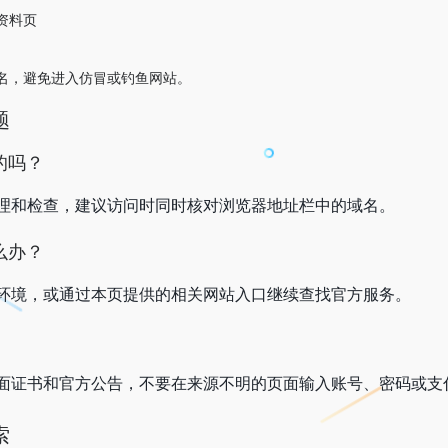
资料页
名，避免进入仿冒或钓鱼网站。
题
的吗？
理和检查，建议访问时同时核对浏览器地址栏中的域名。
么办？
环境，或通过本页提供的相关网站入口继续查找官方服务。
面证书和官方公告，不要在来源不明的页面输入账号、密码或支
索