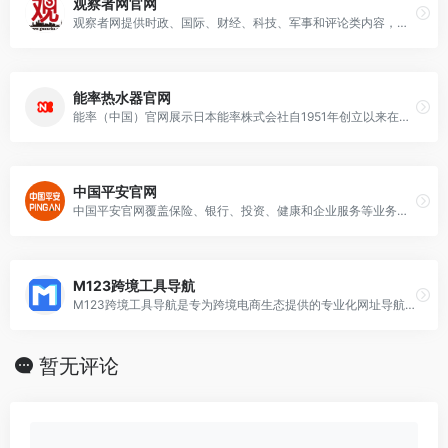
观察者网官网
观察者网提供时政、国际、财经、科技、军事和评论类内容，关注国内外热点事件和公共议题。用户可以通过站点浏览新闻报道、观点文章和专题讨论，作为资讯来源的补充。
能率热水器官网
能率（中国）官网展示日本能率株式会社自1951年创立以来在燃气热水器等领域的专业技术，以及其自1993年进入中国后树立的高端品牌形象与行业领军地位，并提供相关网址资源。
中国平安官网
中国平安官网覆盖保险、银行、投资、健康和企业服务等业务入口，提供产品介绍、在线服务和客户支持。用户可通过官网查询平安旗下各类金融与保险服务，了解保单、理赔和账户相关信息。
M123跨境工具导航
M123跨境工具导航是专为跨境电商生态提供的专业化网址导航和工具服务平台，致力于通过全面的资源整合和创新工具，赋能出海品牌和电商人员，提升其在全球市场的竞争力。
暂无评论