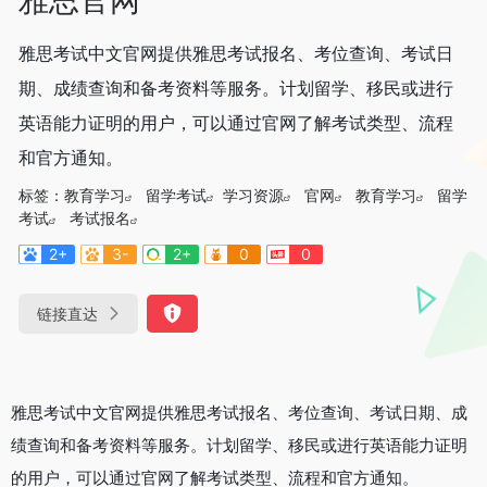
雅思考试中文官网提供雅思考试报名、考位查询、考试日
期、成绩查询和备考资料等服务。计划留学、移民或进行
英语能力证明的用户，可以通过官网了解考试类型、流程
和官方通知。
标签：
教育学习
留学考试
学习资源
官网
教育学习
留学
考试
考试报名
2+
3-
2+
0
0
链接直达
雅思考试中文官网提供雅思考试报名、考位查询、考试日期、成
绩查询和备考资料等服务。计划留学、移民或进行英语能力证明
的用户，可以通过官网了解考试类型、流程和官方通知。