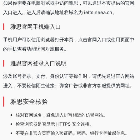
如果你需要在电脑浏览器中访问雅思，可以通过本页提供的官网
入口进入。进入后请确认地址栏域名为 ielts.neea.cn。
雅思官网手机端入口
手机用户可以使用浏览器打开本页，点击官网入口或使用页面中
的手机查看功能访问对应服务。
雅思官网登录入口说明
涉及账号登录、支付、身份认证等操作时，请优先通过官方网站
进入，不要轻信陌生链接、弹窗广告或非官方客服提供的网址。
雅思安全核验
核对官网域名，避免进入拼写相近的仿冒网站。
检查浏览器是否显示 HTTPS 安全连接。
不要在非官方页面输入验证码、密码、银行卡等敏感信息。