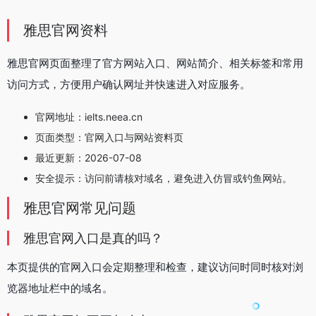
雅思官网资料
雅思官网页面整理了官方网站入口、网站简介、相关标签和常用
访问方式，方便用户确认网址并快速进入对应服务。
官网地址：
ielts.neea.cn
页面类型：官网入口与网站资料页
最近更新：2026-07-08
安全提示：访问前请核对域名，避免进入仿冒或钓鱼网站。
雅思官网常见问题
雅思官网入口是真的吗？
本页提供的官网入口会定期整理和检查，建议访问时同时核对浏
览器地址栏中的域名。