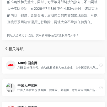
的准确性和完整性，同时，对于该外部链接的指向，不由网址
大全实际控制，在2026年7月8日 下午4:53收录时，该网页上
的内容，都属于合规合法，后期网页的内容如出现违规，可以
直接联系网站管理员进行删除，网址大全不承担任何责任。
网址大全致力于优质、实用的网络站点资源收集与分享！
相关导航
ABB中国官网
ABB 是全球电气、自动化和机器人技术企业，在中国提供电气产品、运动控制、过程自动化、机器人及离散自动化等工业解决方案。
中国人寿官网
中国人寿官网提供寿险、健康险、养老险、意外险等保险产品信息，以及保单服务、理赔服务和客户服务入口。用户可以通过官网了解产品类型、服务流程和官方联系方式。