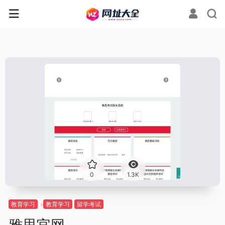
0
1.3K
教育学习
教育学习
留学考试
雅思官网