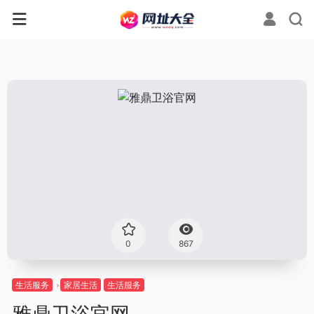
0
867
生活服务
家居生活
生活服务
雅鼎卫浴官网