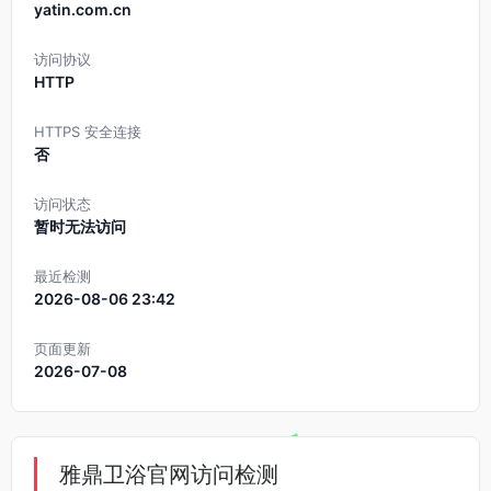
yatin.com.cn
访问协议
HTTP
HTTPS 安全连接
否
访问状态
暂时无法访问
最近检测
2026-08-06 23:42
页面更新
2026-07-08
雅鼎卫浴官网访问检测