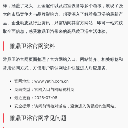
样，涵盖了龙头、五金配件以及浴室设备等多个领域，展现了强
大的市场竞争力与品牌影响力。想要深入了解雅鼎卫浴的最新产
品、企业动态及行业资讯，只需访问其官方网站，即可一站式获
取全面信息，感受雅鼎卫浴带来的高品质卫浴生活体验。
雅鼎卫浴官网资料
雅鼎卫浴官网页面整理了官方网站入口、网站简介、相关标签和
常用访问方式，方便用户确认网址并快速进入对应服务。
官网地址：
www.yatin.com.cn
页面类型：官网入口与网站资料页
最近更新：2026-07-08
安全提示：访问前请核对域名，避免进入仿冒或钓鱼网站。
雅鼎卫浴官网常见问题