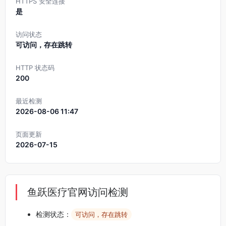
HTTPS 安全连接
是
访问状态
可访问，存在跳转
HTTP 状态码
200
最近检测
2026-08-06 11:47
页面更新
2026-07-15
鱼跃医疗官网访问检测
检测状态：
可访问，存在跳转