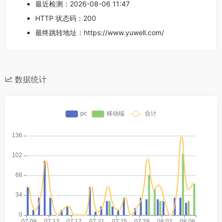
最近检测：2026-08-06 11:47
HTTP 状态码：200
最终跳转地址：https://www.yuwell.com/
数据统计