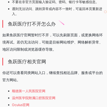
不要在非官方页面输入验证码、密码、银行卡等敏感信息。
遇到无法访问、跳转异常或内容不一致时，可返回本页重新进
入。
鱼跃医疗打不开怎么办
如果鱼跃医疗官网暂时打不开，可以先刷新页面，或更换网络环
境再试。若仍无法访问，可能是目标网站维护、网络解析异常、
地区访问限制或浏览器缓存导致。
鱼跃医疗相关官网
你还可以查看同类网站入口，继续查找相近品牌、服务或平台的
官方网站。
顺德第一人民医院官网
温州医学院附属口腔医院官网
Oculus官网