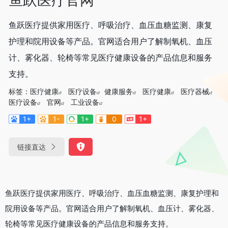
鱼跃医疗提供家用医疗、呼吸治疗、血压血糖监测、康复
护理和院用设备等产品。官网适合用户了解制氧机、血压
计、雾化器、轮椅等常见医疗健康设备的产品信息和服务
支持。
标签：
医疗健康
医疗设备
健康服务
医疗健康
医疗器械
医疗设备
官网
工业设备
1+
1-
1+
0
1+
链接直达
鱼跃医疗提供家用医疗、呼吸治疗、血压血糖监测、康复护理和
院用设备等产品。官网适合用户了解制氧机、血压计、雾化器、
轮椅等常见医疗健康设备的产品信息和服务支持。