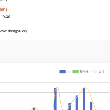
在跳转
19:09
w.shengyu.cc/