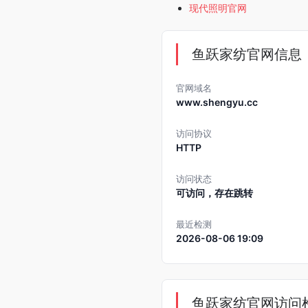
现代照明官网
鱼跃家纺官网信息
官网域名
www.shengyu.cc
访问协议
HTTP
访问状态
可访问，存在跳转
最近检测
2026-08-06 19:09
鱼跃家纺官网访问