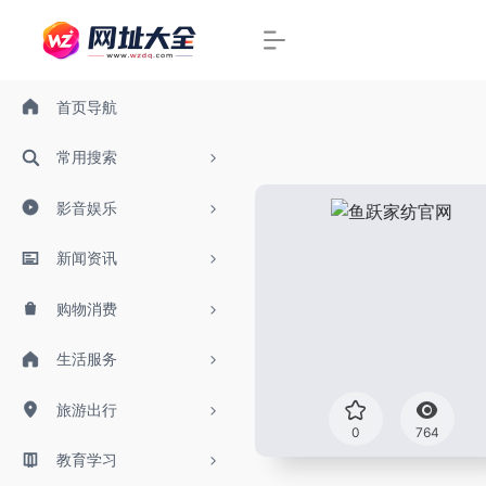
首页导航
常用搜索
影音娱乐
新闻资讯
购物消费
生活服务
旅游出行
0
764
教育学习