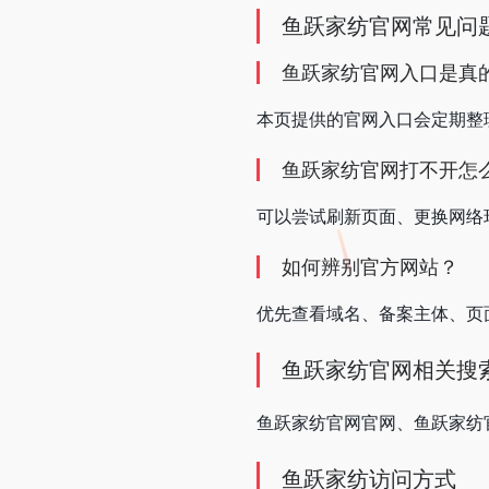
鱼跃家纺官网常见问
鱼跃家纺官网入口是真
本页提供的官网入口会定期整
鱼跃家纺官网打不开怎
可以尝试刷新页面、更换网络
如何辨别官方网站？
优先查看域名、备案主体、页
鱼跃家纺官网相关搜
鱼跃家纺官网官网、鱼跃家纺
鱼跃家纺访问方式