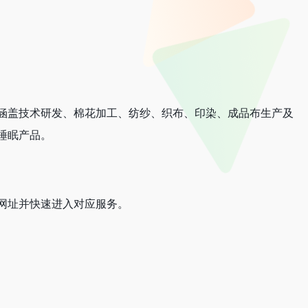
涵盖技术研发、棉花加工、纺纱、织布、印染、成品布生产及
睡眠产品。
网址并快速进入对应服务。