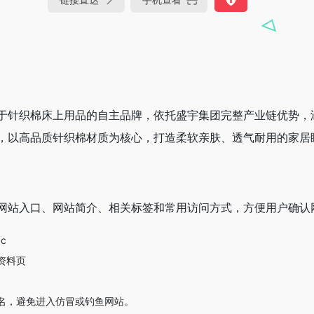
于针织棉床上用品的自主品牌，依托盛宇集团完整产业链优势，
，以高品质针织棉材质为核心，打造柔软亲肤、透气耐用的家居
网站入口、网站简介、相关标签和常用访问方式，方便用户确认
cc
资料页
名，避免进入仿冒或钓鱼网站。