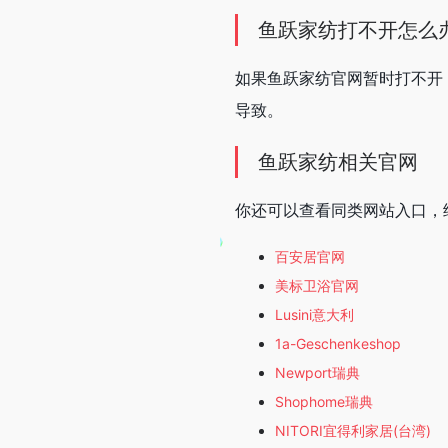
鱼跃家纺打不开怎么
如果鱼跃家纺官网暂时打不开
导致。
鱼跃家纺相关官网
你还可以查看同类网站入口，
百安居官网
美标卫浴官网
Lusini意大利
1a-Geschenkeshop
Newport瑞典
Shophome瑞典
NITORI宜得利家居(台湾)