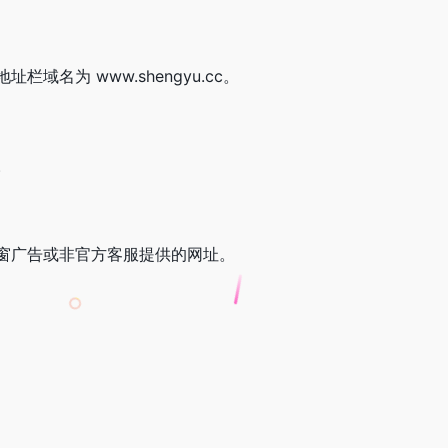
为 www.shengyu.cc。
。
窗广告或非官方客服提供的网址。