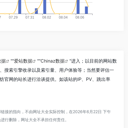
数据
""
爱站数据
""
Chinaz数据
"进入；以目前的网站数
、搜索引擎收录以及索引量、用户体验等；当然要评估一
官网的站长进行洽谈提供。如该站的IP、PV、跳出率
接的指向，不由网址大全实际控制，在2026年6月22日 下午
员进行删除，网址大全不承担任何责任。