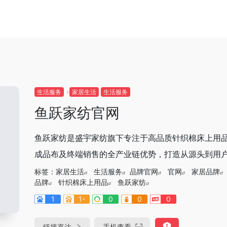
生活服务
家居生活
生活服务
鱼跃家纺官网
鱼跃家纺是盛宇家纺旗下专注于高品质针织棉床上用
成品布及终端销售的全产业链优势，打造从源头到用户的
标签：
家居生活
生活服务
品牌官网
官网
家居品牌
品牌
针织棉床上用品
鱼跃家纺
1
1-
0
0
0
链接直达
手机查看