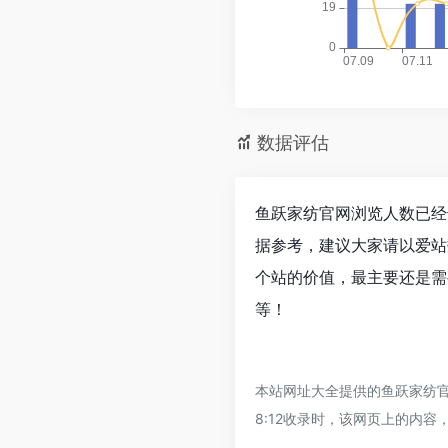
数据评估
鱼跃家纺官网浏览人数已经
据参考，建议大家请以爱站
个站的价值，最主要还是需
等！
本站网址大全提供的鱼跃家纺官
8:12收录时，该网页上的内