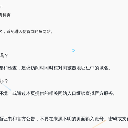
om
资料页
名，避免进入仿冒或钓鱼网站。
的吗？
理和检查，建议访问时同时核对浏览器地址栏中的域名。
么办？
环境，或通过本页提供的相关网站入口继续查找官方服务。
面证书和官方公告，不要在来源不明的页面输入账号、密码或支