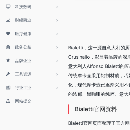
科技数码
财经商业
医疗健康
政务公益
Bialetti，这一源自意大利
Crusinallo，彰显着品
品牌企业
意大利人Alfonso Biale
工具资源
传统摩卡壶采用铝制材质，巧
化，现代摩卡壶已逐渐采用不
行业工业
的浓郁、黑咖啡的纯粹、意大利
网站提交
Bialetti官网资料
Bialetti官网页面整理