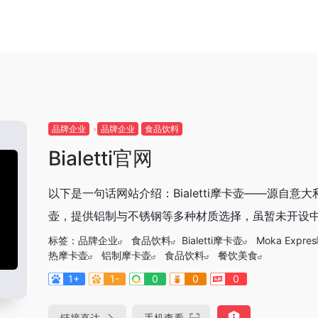
品牌企业
品牌企业
食品饮料
Bialetti官网
以下是一句话网站介绍：Bialetti摩卡壶——源自意大
壶，提供铝制与不锈钢等多种材质选择，虽暂未开设中国
标签：
品牌企业
食品饮料
Bialetti摩卡壶
Moka Expr
热摩卡壶
铝制摩卡壶
食品饮料
餐饮美食
1+
1-
0
0
0
链接直达
手机查看