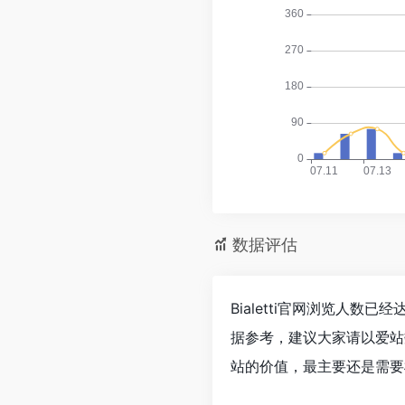
数据评估
Bialetti官网浏览人数
据参考，建议大家请以爱站
站的价值，最主要还是需要根