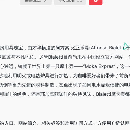
的厨房用具瑰宝，由才华横溢的阿方索·比亚乐堤(Alfonso Bial
牌的深厚底蕴与不凡地位。尽管Bialetti目前尚未在中国设立官方
tti的匠心独运，铸就了世界上第一只摩卡壶——“Moka Expres”
妙地利用明火或电热炉具进行加热，为咖啡爱好者们带来了前所
锈钢等更为先进的材料制造，甚至出现了如同电水壶般便捷的电
咖啡的经典，还是耶加雪菲咖啡的独特风味，Bialetti摩卡
了官方网站入口、网站简介、相关标签和常用访问方式，方便用户确认