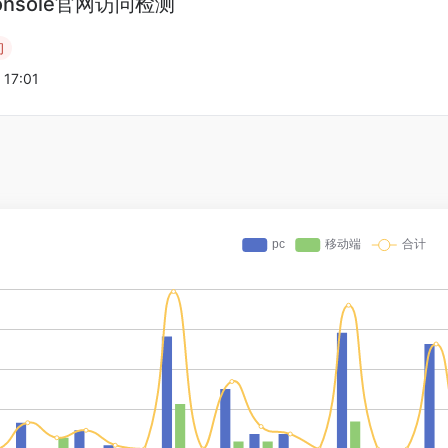
 Console官网访问检测
问
17:01