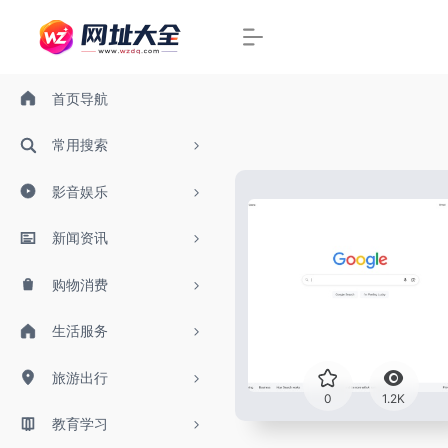
首页导航
常用搜索
影音娱乐
新闻资讯
购物消费
生活服务
旅游出行
0
1.2K
教育学习