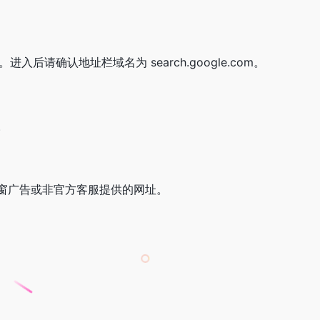
入后请确认地址栏域名为 search.google.com。
。
窗广告或非官方客服提供的网址。