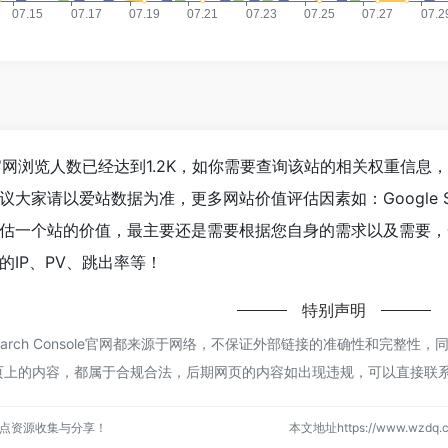
onsole官网浏览人数已经达到1.2K，如你需要查询该站的相关权重信息
大家请以爱站数据为准，更多网站价值评估因素如：Google Sea
一个站的价值，最主要还是需要根据您自身的需求以及需要，一些确切的数
IP、PV、跳出率等！
特别声明
Search Console官网都来源于网络，不保证外部链接的准确性和完整
该网页上的内容，都属于合规合法，后期网页的内容如出现违规，可以直接
点资源收集与分享！
本文地址https://www.wzdq.c