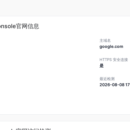
 Console官网信息
主域名
google.com
HTTPS 安全连接
是
最近检测
2026-08-08 17