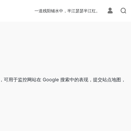
一道残阳铺水中，半江瑟瑟半江红。
供的站长工具，可用于监控网站在 Google 搜索中的表现，提交站点地图，