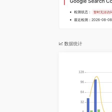
Google Search
检测状态：
暂时无法访
最近检测：2026-08-08 
数据统计