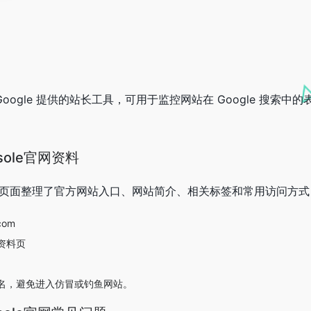
nsole 是 Google 提供的站长工具，可用于监控网站在 Goog
onsole官网资料
onsole官网页面整理了官方网站入口、网站简介、相关标签和常用访
com
资料页
名，避免进入仿冒或钓鱼网站。