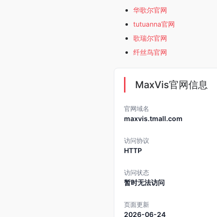
华歌尔官网
tutuanna官网
歌瑞尔官网
纤丝鸟官网
MaxVis官网信息
官网域名
maxvis.tmall.com
访问协议
HTTP
访问状态
暂时无法访问
页面更新
2026-06-24