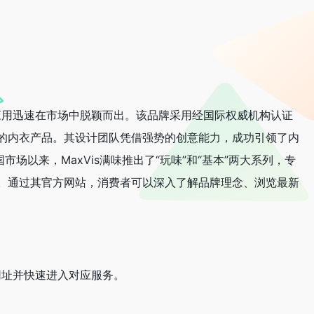
技应用迅速在市场中脱颖而出。该品牌采用经国际权威机构认证
的内衣产品。其设计团队凭借强势的创意能力，成功引领了内
场以来，MaxVis满味推出了“玩味”和“基本”两大系列，专
。通过其官方网站，消费者可以深入了解品牌理念、浏览最新
网址并快速进入对应服务。