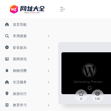
首页导航
常用搜索
影音娱乐
新闻资讯
购物消费
生活服务
旅游出行
0
1.1K
教育学习