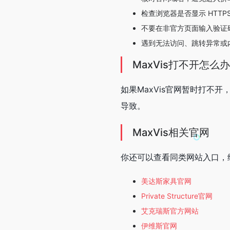
检查浏览器是否显示 HTTP
不要在非官方页面输入验证
遇到无法访问、跳转异常或
MaxVis打不开怎么办
如果MaxVis官网暂时打
导致。
MaxVis相关官网
你还可以查看同类网站入口，
美达斯家具官网
Private Structure官网
艾克瑞斯官方网站
伊维斯官网