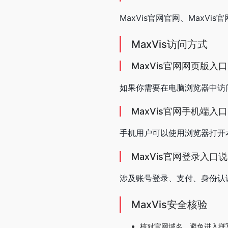
MaxVis官网官网、MaxVi
MaxVis访问方式
MaxVis官网网页版入口
如果你需要在电脑浏览器中访问M
MaxVis官网手机端入口
手机用户可以使用浏览器打开
MaxVis官网登录入口
涉及账号登录、支付、身份认
MaxVis安全核验
核对官网域名，避免进入拼