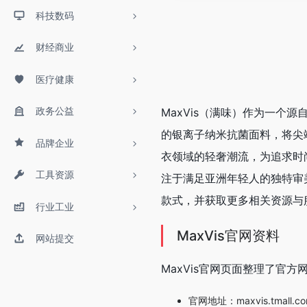
科技数码
财经商业
医疗健康
政务公益
MaxVis（满味）作为一
的银离子纳米抗菌面料，将尖
品牌企业
衣领域的轻奢潮流，为追求时尚
工具资源
注于满足亚洲年轻人的独特审
款式，并获取更多相关资源与
行业工业
MaxVis官网资料
网站提交
MaxVis官网页面整理了
官网地址：
maxvis.tmall.c