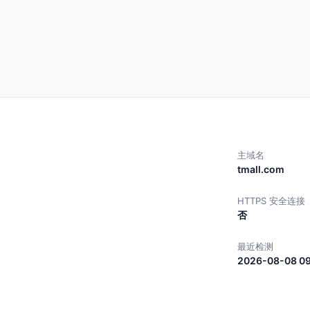
主域名
tmall.com
HTTPS 安全连接
否
最近检测
2026-08-08 09