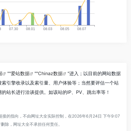
据
""
爱站数据
""
Chinaz数据
"进入；以目前的网站数据
、搜索引擎收录以及索引量、用户体验等；当然要评估一个站
网的站长进行洽谈提供。如该站的IP、PV、跳出率等！
的指向，不由网址大全实际控制，在2026年6月24日 下午9:07
行删除，网址大全不承担任何责任。