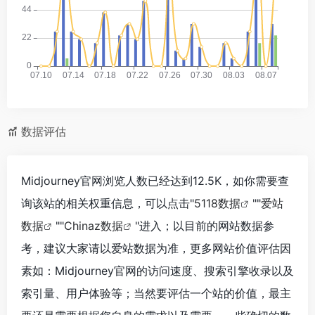
数据评估
Midjourney官网浏览人数已经达到12.5K，如你需要查
询该站的相关权重信息，可以点击"
5118数据
""
爱站
数据
""
Chinaz数据
"进入；以目前的网站数据参
考，建议大家请以爱站数据为准，更多网站价值评估因
素如：Midjourney官网的访问速度、搜索引擎收录以及
索引量、用户体验等；当然要评估一个站的价值，最主