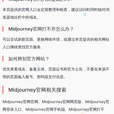
本页提供的官网入口会定期整理和检查，建议访问时同时核对浏
览器地址栏中的域名。
Midjourney官网打不开怎么办？
可以尝试刷新页面、更换网络环境，或通过本页提供的相关网站
入口继续查找官方服务。
如何辨别官方网站？
优先查看域名、备案主体、页面证书和官方公告，不要在来源不
明的页面输入账号、密码或支付信息。
Midjourney官网相关搜索
Midjourney官网官网、Midjourney官网网页版、Midjourney官
网登录入口、Midjourney官网手机端、Midjourney官网打不