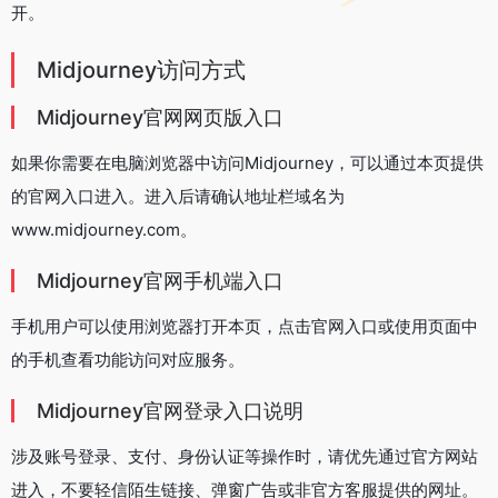
开。
Midjourney访问方式
Midjourney官网网页版入口
如果你需要在电脑浏览器中访问Midjourney，可以通过本页提供
的官网入口进入。进入后请确认地址栏域名为
www.midjourney.com。
Midjourney官网手机端入口
手机用户可以使用浏览器打开本页，点击官网入口或使用页面中
的手机查看功能访问对应服务。
Midjourney官网登录入口说明
涉及账号登录、支付、身份认证等操作时，请优先通过官方网站
进入，不要轻信陌生链接、弹窗广告或非官方客服提供的网址。