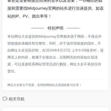
要还是需要根据您自身的需求以及需要，一些确切的数
据则需要找Midjourney官网的站长进行洽谈提供。如该
站的IP、PV、跳出率等！
特别声明
本站网址大全提供的Midjourney官网都来源于网络，不保证外
部链接的准确性和完整性，同时，对于该外部链接的指向，不
由网址大全实际控制，在2024年8月27日 上午5:09收录时，该
网页上的内容，都属于合规合法，后期网页的内容如出现违
规，可以直接联系网站管理员进行删除，网址大全不承担任何
责任。
网址大全致力于优质、实用的网络站点资源收集与分享！
相关导航