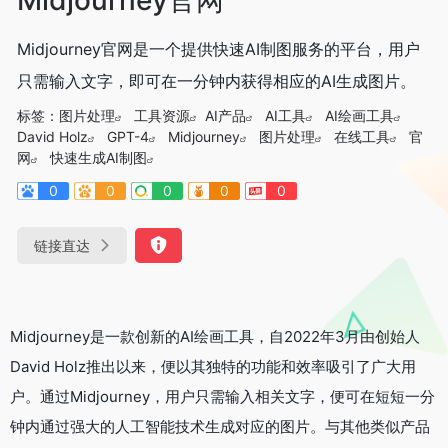
Midjourney官网是一个提供快速AI制图服务的平台，用户
只需输入文字，即可在一分钟内获得相应的AI生成图片。
标签：
图片处理
工具资源
AI产品
AI工具
AI绘画工具
David Holz
GPT-4
Midjourney
图片处理
在线工具
官
网
快速生成AI制图
0
0
0
0
0
链接直达
Midjourney是一款创新的AI绘画工具，自2022年3月由创始人
David Holz推出以来，便以其独特的功能和效率吸引了广大用
户。通过Midjourney，用户只需输入相关文字，便可在短短一分
钟内通过强大的人工智能技术生成对应的图片。与其他类似产品