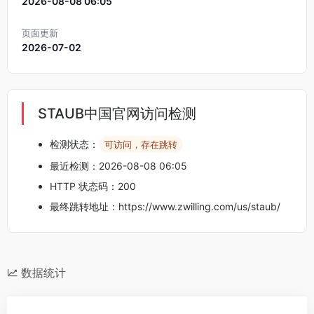
2026-08-08 06:05
页面更新
2026-07-02
STAUB中国官网访问检测
检测状态：
可访问，存在跳转
最近检测：2026-08-08 06:05
HTTP 状态码：200
最终跳转地址：https://www.zwilling.com/us/staub/
数据统计