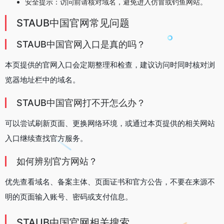
安全提示：访问前请核对域名，避免进入仿冒或钓鱼网站。
STAUB中国官网常见问题
STAUB中国官网入口是真的吗？
本页提供的官网入口会定期整理和检查，建议访问时同时核对浏
览器地址栏中的域名。
STAUB中国官网打不开怎么办？
可以尝试刷新页面、更换网络环境，或通过本页提供的相关网站
入口继续查找官方服务。
如何辨别官方网站？
优先查看域名、备案主体、页面证书和官方公告，不要在来源不
明的页面输入账号、密码或支付信息。
STAUB中国官网相关搜索