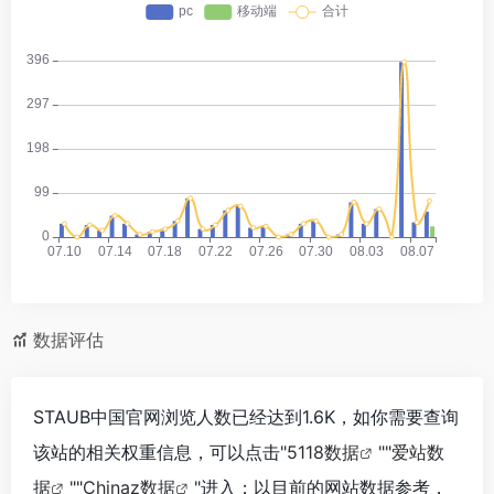
数据评估
STAUB中国官网浏览人数已经达到1.6K，如你需要查询
该站的相关权重信息，可以点击"
5118数据
""
爱站数
据
""
Chinaz数据
"进入；以目前的网站数据参考，