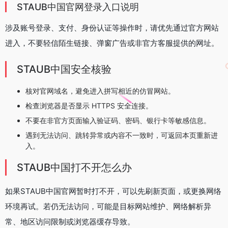
STAUB中国官网登录入口说明
涉及账号登录、支付、身份认证等操作时，请优先通过官方网站
进入，不要轻信陌生链接、弹窗广告或非官方客服提供的网址。
STAUB中国安全核验
核对官网域名，避免进入拼写相近的仿冒网站。
检查浏览器是否显示 HTTPS 安全连接。
不要在非官方页面输入验证码、密码、银行卡等敏感信息。
遇到无法访问、跳转异常或内容不一致时，可返回本页重新进
入。
STAUB中国打不开怎么办
如果STAUB中国官网暂时打不开，可以先刷新页面，或更换网络
环境再试。若仍无法访问，可能是目标网站维护、网络解析异
常、地区访问限制或浏览器缓存导致。