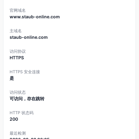
官网域名
www.staub-online.com
主域名
staub-online.com
访问协议
HTTPS
HTTPS 安全连接
是
访问状态
可访问，存在跳转
HTTP 状态码
200
最近检测