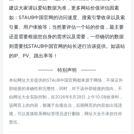
建议大家请以爱站数据为准，更多网站价值评估因素
如：STAUB中国官网的访问速度、搜索引擎收录以及索
引量、用户体验等；当然要评估一个站的价值，最主要
还是需要根据您自身的需求以及需要，一些确切的数据
则需要找STAUB中国官网的站长进行洽谈提供。如该站
的IP、PV、跳出率等！
特别声明
本站网址大全提供的STAUB中国官网都来源于网络，不保证外
部链接的准确性和完整性，同时，对于该外部链接的指向，不
由网址大全实际控制，在2026年6月29日 上午10:08收录时，
该网页上的内容，都属于合规合法，后期网页的内容如出现违
规，可以直接联系网站管理员进行删除，网址大全不承担任何
责任。