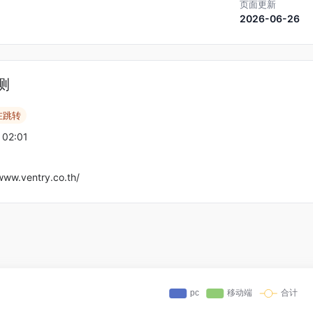
页面更新
2026-06-26
测
在跳转
02:01
.ventry.co.th/