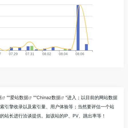
据
""
爱站数据
""
Chinaz数据
"进入；以目前的网站数据
、搜索引擎收录以及索引量、用户体验等；当然要评估一个站
的站长进行洽谈提供。如该站的IP、PV、跳出率等！