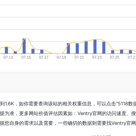
经达到1.6K，如你需要查询该站的相关权重信息，可以点击"
5118数
据为准，更多网站价值评估因素如：Ventry官网的访问速度
据您自身的需求以及需要，一些确切的数据则需要找Ventry官网