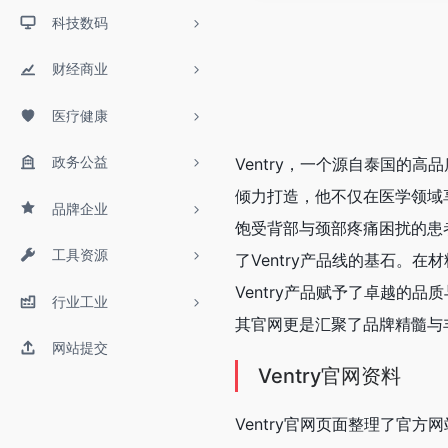
科技数码
财经商业
医疗健康
政务公益
Ventry，一个源自泰国的高
倾力打造，他不仅在医学领域享
品牌企业
饱受背部与颈部疼痛困扰的患
工具资源
了Ventry产品线的基石
Ventry产品赋予了卓越的
行业工业
其官网更是汇聚了品牌精髓与
网站提交
Ventry官网资料
Ventry官网页面整理了官