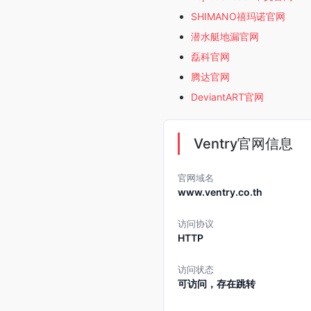
SHIMANO禧玛诺官网
潜水艇地漏官网
磊科官网
腾达官网
DeviantART官网
Ventry官网信息
官网域名
www.ventry.co.th
访问协议
HTTP
访问状态
可访问，存在跳转