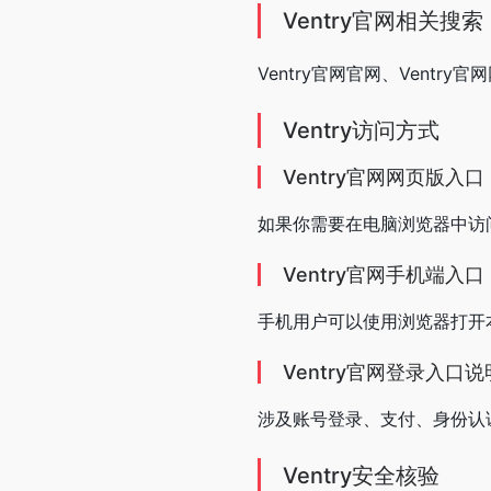
Ventry官网相关搜索
Ventry官网官网、Ventry
Ventry访问方式
Ventry官网网页版入口
如果你需要在电脑浏览器中访问Ve
Ventry官网手机端入口
手机用户可以使用浏览器打开
Ventry官网登录入口说
涉及账号登录、支付、身份认
Ventry安全核验