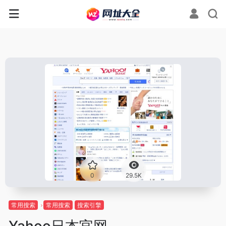
0
29.5K
常用搜索
常用搜索
搜索引擎
Yahoo日本官网