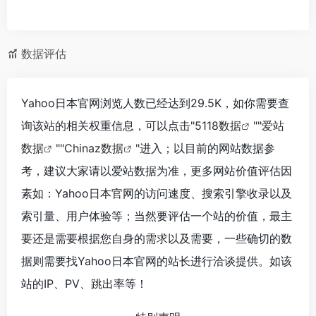
数据评估
Yahoo日本官网浏览人数已经达到29.5K，如你需要查
询该站的相关权重信息，可以点击"
5118数据
""
爱站
数据
""
Chinaz数据
"进入；以目前的网站数据参
考，建议大家请以爱站数据为准，更多网站价值评估因
素如：Yahoo日本官网的访问速度、搜索引擎收录以及
索引量、用户体验等；当然要评估一个站的价值，最主
要还是需要根据您自身的需求以及需要，一些确切的数
据则需要找Yahoo日本官网的站长进行洽谈提供。如该
站的IP、PV、跳出率等！