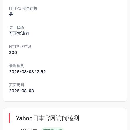
HTTPS 安全连接
是
访问状态
可正常访问
HTTP 状态码
200
最近检测
2026-08-08 12:52
页面更新
2026-08-08
Yahoo日本官网访问检测