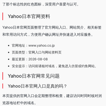
了那个标志性的红色图标，深受用户喜爱与认可。
Yahoo日本官网资料
Yahoo日本官网页面整理了官方网站入口、网站简介、相关标签
和常用访问方式，方便用户确认网址并快速进入对应服务。
官网地址：
www.yahoo.co.jp
页面类型：官网入口与网站资料页
最近更新：2026-08-08
安全提示：访问前请核对域名，避免进入仿冒或钓鱼网站。
Yahoo日本官网常见问题
Yahoo日本官网入口是真的吗？
本页提供的官网入口会定期整理和检查，建议访问时同时核对浏
览器地址栏中的域名。