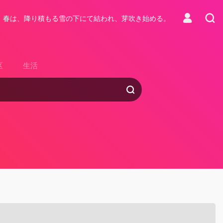
春は、降り積もる雪の下にて結われ、芽吹き始める。
区
生活