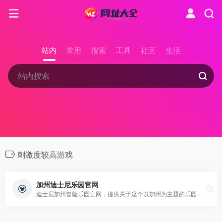
站内
常用
搜索
工具
社区
生活
刺激度较高游戏
加州迪士尼乐园官网
迪士尼加州冒险乐园官网，提供关于这个以加州为主题的乐园信息，包括刺激度较高的游乐设施介绍、乐园活动及门票详情等。