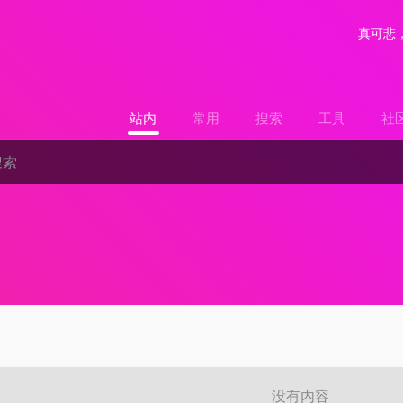
真可悲
站内
常用
搜索
工具
社
没有内容